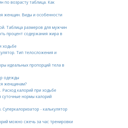
н по возрасту таблица. Как
ля женщин. Виды и особенности
й. Таблица размеров для мужчин
тать процент содержания жира в
и ходьбе
кулятор. Тип телосложения и
оры идеальных пропорций тела в
ер одежды
тся женщинам?
. Расход калорий при ходьбе
я суточные нормы калорий
. Суперкалоризатор - калькулятор
орий можно сжечь за час тренировки