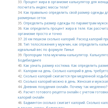
33.
Процент жира в организме калькулятор для женщи
посчитать индекс массы тела?
34.
Как правильно определить свой размер одежды д
размерных сеток
35.
Определить размер одежды по параметрам мужско
36.
Как определить процент жира в теле. Как рассчи
организме просто и точно
37.
20 км пешком сколько калорий. Расход калорий пр
38.
Тип телосложения у мужчин, как определить каль
идеальный вес по формуле Пинье
39.
Пропорции тела мужчины калькулятор. Калькулят
Бодибилдинге
40.
Как узнать размер костюма. Как определить разм
41.
Калории на день. Сколько калорий в день требуе
42.
Сколько калорий сжигается при медленной ходьбе
43.
Сколько калорий можно в день. Женская и мужска
44.
Дневник похудения онлайн. Почему так медленно?
45.
Расчет готового рецепта онлайн с учетом готовки
калорий онлайн
46.
Бадминтон сколько сжигает калорий. Сколько кал
в теннис, сквош, бадминтон