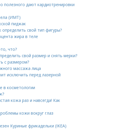
то полезного дают кардиотренировки
тела (ИМТ)
жской пиджак
к определить свой тип фигуры?
оцента жира в теле
то, что?
определить свой размер и снять мерки?
ть с размером?
жного массажа лица
оит исключить перед лазерной
ие в косметологии
ж?
стая кожа раз и навсегда! Как
проблемы кожи вокруг глаз
езен Куриные фрикадельки (IKEA)