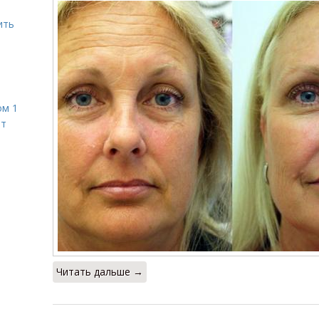
ить
ом 1
ет
Читать дальше →