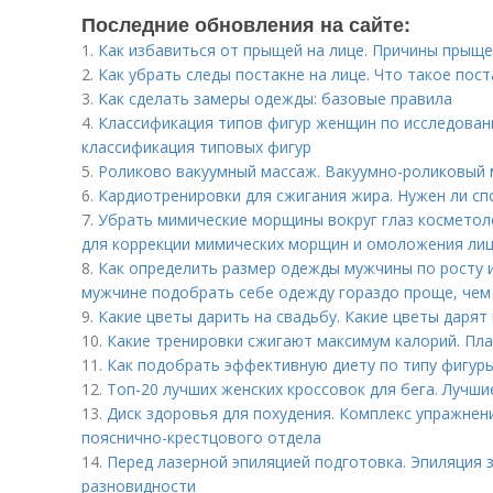
Последние обновления на сайте:
1.
Как избавиться от прыщей на лице. Причины прыще
2.
Как убрать следы постакне на лице. Что такое пост
3.
Как сделать замеры одежды: базовые правила
4.
Классификация типов фигур женщин по исследован
классификация типовых фигур
5.
Роликово вакуумный массаж. Вакуумно-роликовый 
6.
Кардиотренировки для сжигания жира. Нужен ли сп
7.
Убрать мимические морщины вокруг глаз косметол
для коррекции мимических морщин и омоложения ли
8.
Как определить размер одежды мужчины по росту и 
мужчине подобрать себе одежду гораздо проще, чем
9.
Какие цветы дарить на свадьбу. Какие цветы даря
10.
Какие тренировки сжигают максимум калорий. Пл
11.
Как подобрать эффективную диету по типу фигур
12.
Топ-20 лучших женских кроссовок для бега. Лучши
13.
Диск здоровья для похудения. Комплекс упражнен
пояснично-крестцового отдела
14.
Перед лазерной эпиляцией подготовка. Эпиляция 
разновидности