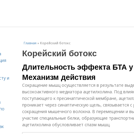
Главная
»
Корейский ботокс
Корейский ботокс
а
ция
Длительность эффекта БТА у
Механизм действия
сту и
Сокращение мышц осуществляется в результате выд
высокоактивного медиатора ацетилхолина. Под влия
поступающего к пресинаптической мембране, ацетил
н
проникает через синаптическую щель, связывается с
 по
сокращения мышечного волокна. В перемещении и 
участие специальные белки, образующие транспортн
ацетилхолина обусловливает спазм мышц.
ак