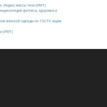
н. Индекс массы тела (ИМТ)
энциклопедия фитнеса, здоровья и
ров женской одежды по ГОСТУ: ищем
ла (ИМТ)