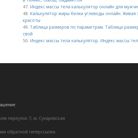
47.
Индекс массы тела калькулятор онлайн для мужчи
48.
Калькулятор жиры белки углеводы онлайн. Живая 
красоты
49.
Таблица размеров по параметрам. Таблица разме
свой
50.
Индекс массы тела калькулятор. Индекс массы те
лашение
ев переулок 7, м. Сухаревская
ии обратной гиперссылки.