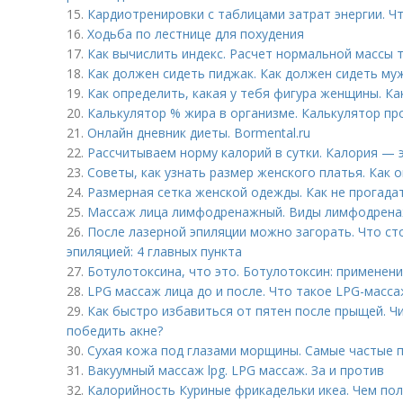
15.
Кардиотренировки с таблицами затрат энергии. Ч
16.
Ходьба по лестнице для похудения
17.
Как вычислить индекс. Расчет нормальной массы 
18.
Как должен сидеть пиджак. Как должен сидеть му
19.
Как определить, какая у тебя фигура женщины. Ка
20.
Калькулятор % жира в организме. Калькулятор пр
21.
Онлайн дневник диеты. Bormental.ru
22.
Рассчитываем норму калорий в сутки. Калория — э
23.
Советы, как узнать размер женского платья. Как 
24.
Размерная сетка женской одежды. Как не прогада
25.
Массаж лица лимфодренажный. Виды лимфодрена
26.
После лазерной эпиляции можно загорать. Что ст
эпиляцией: 4 главных пункта
27.
Ботулотоксина, что это. Ботулотоксин: применен
28.
LPG массаж лица до и после. Что такое LPG-масса
29.
Как быстро избавиться от пятен после прыщей. Чи
победить акне?
30.
Сухая кожа под глазами морщины. Самые частые 
31.
Вакуумный массаж lpg. LPG массаж. За и против
32.
Калорийность Куриные фрикадельки икеа. Чем пол