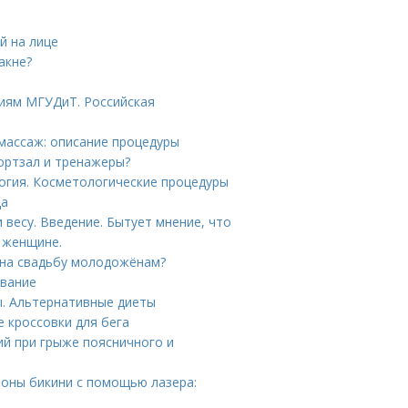
й на лице
акне?
иям МГУДиТ. Российская
массаж: описание процедуры
ортзал и тренажеры?
огия. Косметологические процедуры
ца
весу. Введение. Бытует мнение, что
 женщине.
т на свадьбу молодожёнам?
авание
ы. Альтернативные диеты
е кроссовки для бега
ий при грыже поясничного и
зоны бикини с помощью лазера: