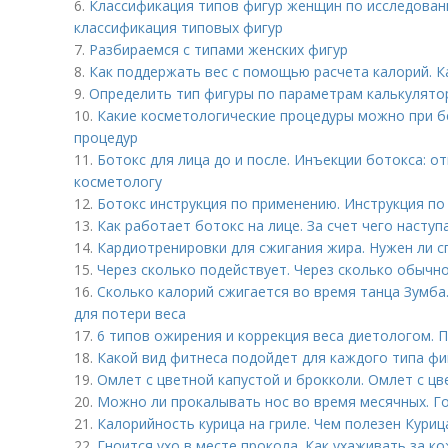
6.
Классификация типов фигур женщин по исследован
классификация типовых фигур
7.
Разбираемся с типами женских фигур
8.
Как поддержать вес с помощью расчета калорий. К
9.
Определить тип фигуры по параметрам калькулято
10.
Какие косметологические процедуры можно при б
процедур
11.
Ботокс для лица до и после. Инъекции ботокса: о
косметологу
12.
Ботокс инструкция по применению. Инструкция п
13.
Как работает ботокс на лице. За счет чего насту
14.
Кардиотренировки для сжигания жира. Нужен ли с
15.
Через сколько подействует. Через сколько обычн
16.
Сколько калорий сжигается во время танца Зумба.
для потери веса
17.
6 типов ожирения и коррекция веса диетологом. 
18.
Какой вид фитнеса подойдет для каждого типа фиг
19.
Омлет с цветной капустой и брокколи. Омлет с цв
20.
Можно ли прокалывать нос во время месячных. Г
21.
Калорийность курица на гриле. Чем полезен Куриц
22.
Гноится ухо в месте прокола. Как ухаживать за к