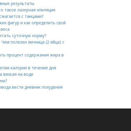
вные результаты
то такое лазерная эпиляция
сжигается с танцами?
ких фигур и как определить свой
 веса
читать суточную норму?
 Чем полезен яичница (2 яйца) с
тать процент содержания жира в
атим калории в течение дня
 вязкая на воде
ины?
овода вести дневник похудения