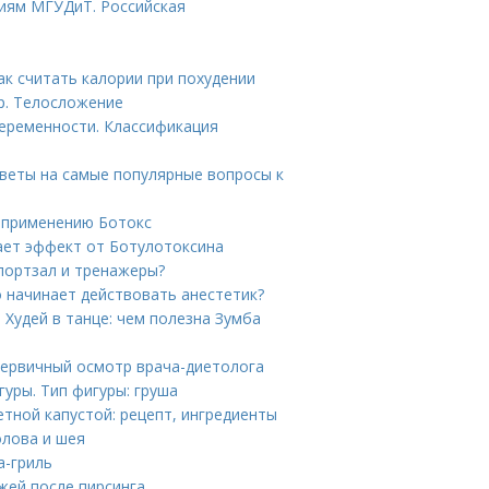
иям МГУДиТ. Российская
ак считать калории при похудении
р. Телосложение
еременности. Классификация
тветы на самые популярные вопросы к
о применению Ботокс
пает эффект от Ботулотоксина
портзал и тренажеры?
о начинает действовать анестетик?
 Худей в танце: чем полезна Зумба
Первичный осмотр врача-диетолога
уры. Тип фигуры: груша
етной капустой: рецепт, ингредиенты
олова и шея
а-гриль
ожей после пирсинга