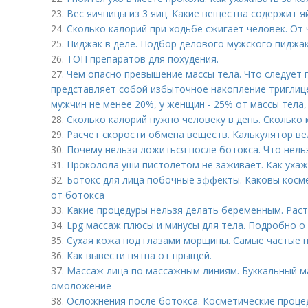
23.
Вес яичницы из 3 яиц. Какие вещества содержит я
24.
Сколько калорий при ходьбе сжигает человек. От 
25.
Пиджак в деле. Подбор делового мужского пиджак
26.
ТОП препаратов для похудения.
27.
Чем опасно превышение массы тела. Что следует
представляет собой избыточное накопление триглице
мужчин не менее 20%, у женщин - 25% от массы тела, 
28.
Сколько калорий нужно человеку в день. Сколько
29.
Расчет скорости обмена веществ. Калькулятор в
30.
Почему нельзя ложиться после ботокса. Что нель
31.
Проколола уши пистолетом не заживает. Как уха
32.
Ботокс для лица побочные эффекты. Каковы косм
от ботокса
33.
Какие процедуры нельзя делать беременным. Рас
34.
Lpg массаж плюсы и минусы для тела. Подробно о
35.
Сухая кожа под глазами морщины. Самые частые 
36.
Как вывести пятна от прыщей.
37.
Массаж лица по массажным линиям. Буккальный ма
омоложение
38.
Осложнения после ботокса. Косметические проце