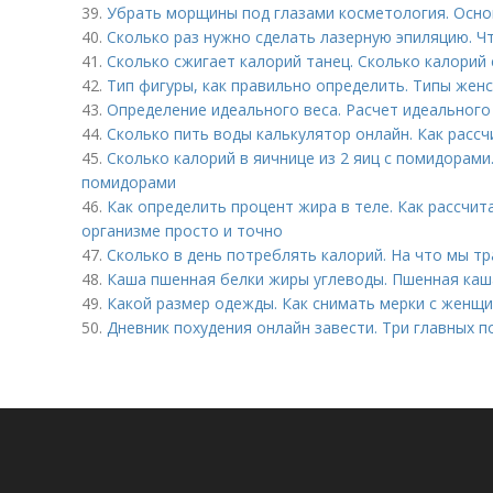
39.
Убрать морщины под глазами косметология. Осно
40.
Сколько раз нужно сделать лазерную эпиляцию. Ч
41.
Сколько сжигает калорий танец. Сколько калорий 
42.
Тип фигуры, как правильно определить. Типы женс
43.
Определение идеального веса. Расчет идеального
44.
Сколько пить воды калькулятор онлайн. Как расс
45.
Сколько калорий в яичнице из 2 яиц с помидорами.
помидорами
46.
Как определить процент жира в теле. Как рассчи
организме просто и точно
47.
Сколько в день потреблять калорий. На что мы тр
48.
Каша пшенная белки жиры углеводы. Пшенная каша
49.
Какой размер одежды. Как снимать мерки с женщ
50.
Дневник похудения онлайн завести. Три главных п