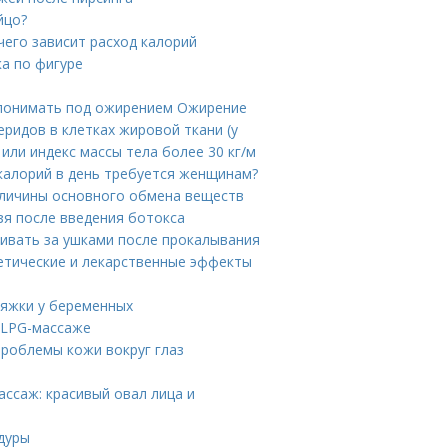
йцо?
чего зависит расход калорий
а по фигуре
 понимать под ожирением Ожирение
ридов в клетках жировой ткани (у
или индекс массы тела более 30 кг/м
 калорий в день требуется женщинам?
еличины основного обмена веществ
зя после введения ботокса
живать за ушками после прокалывания
етические и лекарственные эффекты
тяжки у беременных
 LPG-массаже
проблемы кожи вокруг глаз
ссаж: красивый овал лица и
дуры