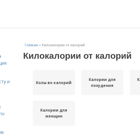
Главная
»
Килокалории от калорий
Килокалории от калорий
а
ция
Калории для
К
сту и
Колы во калорий
похудения
н
Калории для
 по
женщин
ак