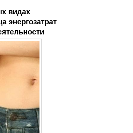
ых видах
ца энергозатрат
еятельности