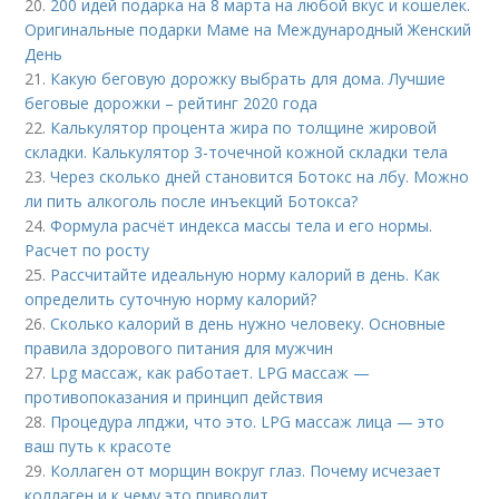
20.
200 идей подарка на 8 марта на любой вкус и кошелек.
Оригинальные подарки Маме на Международный Женский
День
21.
Какую беговую дорожку выбрать для дома. Лучшие
беговые дорожки – рейтинг 2020 года
22.
Калькулятор процента жира по толщине жировой
складки. Калькулятор 3-точечной кожной складки тела
23.
Через сколько дней становится Ботокс на лбу. Можно
ли пить алкоголь после инъекций Ботокса?
24.
Формула расчёт индекса массы тела и его нормы.
Расчет по росту
25.
Рассчитайте идеальную норму калорий в день. Как
определить суточную норму калорий?
26.
Сколько калорий в день нужно человеку. Основные
правила здорового питания для мужчин
27.
Lpg массаж, как работает. LPG массаж —
противопоказания и принцип действия
28.
Процедура лпджи, что это. LPG массаж лица — это
ваш путь к красоте
29.
Коллаген от морщин вокруг глаз. Почему исчезает
коллаген и к чему это приводит