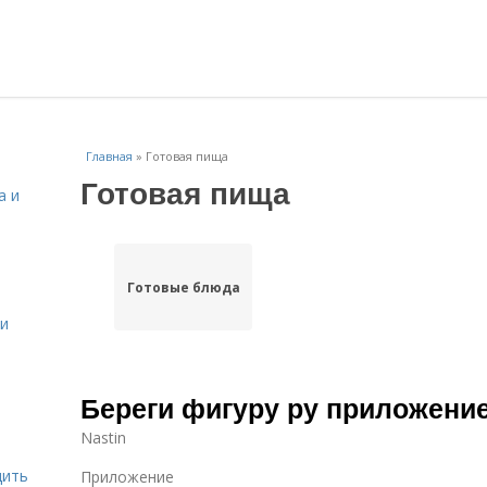
Главная
»
Готовая пища
Готовая пища
а и
Готовые блюда
 и
Береги фигуру ру приложени
Nastin
дить
Приложение