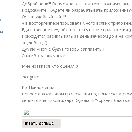
Доброй ночи!!! Возможно эта тема уже поднималась, н
Подскажите - будете ли разрабатывать приложение??
Очень удобный сайт!!!
?
Я в восторге!!!перепробовала много всяких приложений
Единственное неудобство - отсутствие приложения ;(
ом
Приходится расчитывать за день вечером до а на ко
неудобно ;(((
Думаю многие будут готовы заплатить!!!
Спасибо за внимание
Мне нравится Кто оценил 0
incognito
Re: Приложение
Вопрос о локальном приложении поднимался на этом
являетя классикой жанра. Однако БФ хранит благосл
Читать дальше →