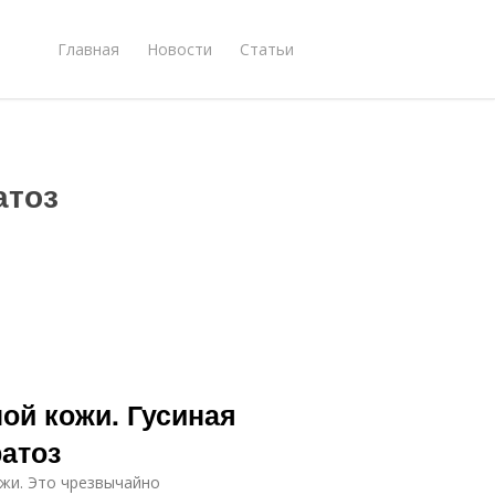
Главная
Новости
Статьи
атоз
ной кожи. Гусиная
атоз
жи. Это чрезвычайно