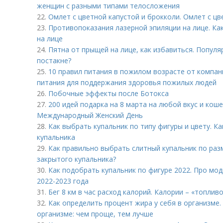
женщин с разными типами телосложения
22.
Омлет с цветной капустой и брокколи. Омлет с цв
23.
Противопоказания лазерной эпиляции на лице. Ка
на лице
24.
Пятна от прыщей на лице, как избавиться. Попул
постакне?
25.
10 правил питания в пожилом возрасте от компани
питания для поддержания здоровья пожилых людей
26.
Побочные эффекты после Ботокса
27.
200 идей подарка на 8 марта на любой вкус и кош
Международный Женский День
28.
Как выбрать купальник по типу фигуры и цвету. К
купальника
29.
Как правильно выбрать слитный купальник по раз
закрытого купальника?
30.
Как подобрать купальник по фигуре 2022. Про мо
2022-2023 года
31.
Бег 8 км в час расход калорий. Калории – «топлив
32.
Как определить процент жира у себя в организме.
организме: чем проще, тем лучше