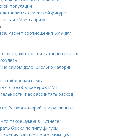
ской популяции»
редставления о женской фигуре
еченная «Мой каприз»
м
еса. Расчет соотношения БЖУ для
 сальса, хип-хоп: пять танцевальных
похудеть
 на самом деле. Сколько калорий
цепт «Слоёная самса»:
ства. Способы замеров ИМТ
тельности. Как рассчитать расход
рта. Расход калорий при различных
 Что такое Зумба в фитнесе?
рать брюки по типу фигуры
сложения. Фитнес программы для