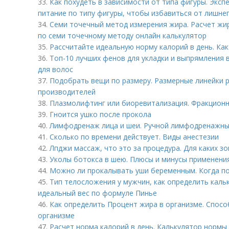
33.
Как похудеть в зависимости от типа фигуры. Эксп
питание по типу фигуры, чтобы избавиться от лишне
34.
Семи точечный метод измерения жира. Расчет жи
по семи точечному методу онлайн калькулятор
35.
Рассчитайте идеальную норму калорий в день. Ка
36.
Топ-10 лучших фенов для укладки и выпрямления 
для волос
37.
Подобрать вещи по размеру. Размерные линейки 
производителей
38.
Плазмолифтинг или биоревитализация. Фракционн
39.
Гноится ушко после прокола
40.
Лимфодренаж лица и шеи. Ручной лимфодренажны
41.
Сколько по времени действует. Виды анестезии
42.
Лпджи массаж, что это за процедура. Для каких з
43.
Уколы ботокса в шею. Плюсы и минусы применени
44.
Можно ли прокалывать уши беременным. Когда п
45.
Тип телосложения у мужчин, как определить каль
идеальный вес по формуле Пинье
46.
Как определить Процент жира в организме. Спосо
организме
47.
Расчет норма калорий в день. Калькулятор нормы