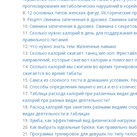
прогнозирования метаболических нарушений в корей
8.
12 основных типов женских фигур. Исторические п
9.
Рецепт свинина запеченная в духовке. Свинина зап
10.
Свинина запечённая в духовке. Свинина с секрето
11.
Сколько нужно калорий в день для поддержания в
правильного питания
12.
Что нужно знать тем. Жизненные навыки
13.
Сколько калорий сжигает танец хип-хоп. Фристайл,
направлений, которые сжигают калории и помогают 
14.
Сколько калорий мы сжигаем во время тренировок
сжигается во время табаты
15.
Самса из слоеного теста в домашних условиях. Ре
16.
Способы определения лишнего веса и его количе
17.
Таблица расхода калорий при различных видах дея
калорий при разных видах деятельности?
18.
Расход калорий при занятиях разными видами спо
видах деятельности в таблицах
19.
Зумба, как эффективный вид физической нагрузки.
20.
Как выбрать идеальные брюки. Как правильно выб
21.
Программа тренировок для девушек по типу тело