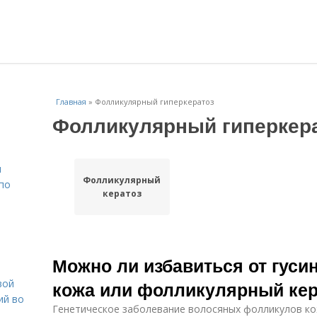
Главная
»
Фолликулярный гиперкератоз
Фолликулярный гиперкер
н
Фолликулярный
 по
кератоз
Можно ли избавиться от гуси
вой
кожа или фолликулярный кер
ий во
Генетическое заболевание волосяных фолликулов ко