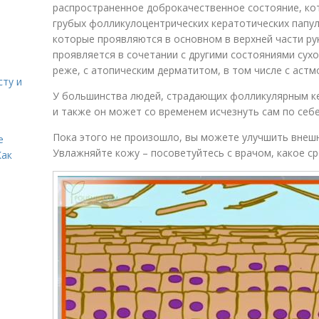
распространенное доброкачественное состояние, ко
грубых фолликулоцентрических кератотических папул
которые проявляются в основном в верхней части ру
проявляется в сочетании с другими состояниями сухой
реже, с атопическим дерматитом, в том числе с астмо
сту и
У большинства людей, страдающих фолликулярным ке
и также он может со временем исчезнуть сам по себе
Пока этого не произошло, вы можете улучшить внешн
е
Увлажняйте кожу – посоветуйтесь с врачом, какое с
Как