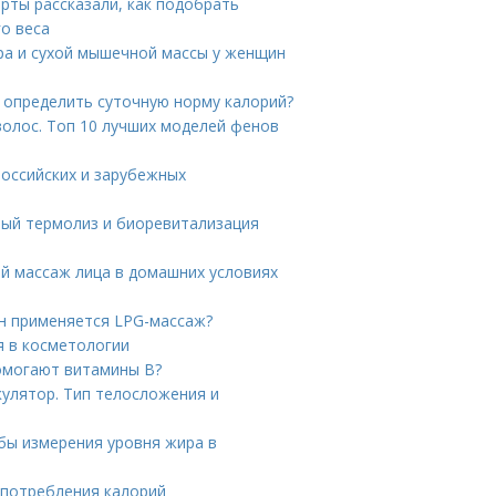
ерты рассказали, как подобрать
го веса
ра и сухой мышечной массы у женщин
к определить суточную норму калорий?
волос. Топ 10 лучших моделей фенов
российских и зарубежных
ый термолиз и биоревитализация
й массаж лица в домашних условиях
он применяется LPG-массаж?
я в косметологии
омогают витамины B?
кулятор. Тип телосложения и
бы измерения уровня жира в
 потребления калорий