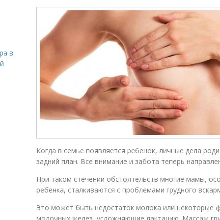
ра в
ой
Когда в семье появляется ребенок, личные дела роди
задний план. Все внимание и забота теперь направл
При таком стечении обстоятельств многие мамы, осо
ребенка, сталкиваются с проблемами грудного вскар
Это может быть недостаток молока или некоторые 
молочных желез, усложняющие лактацию. Массаж гр