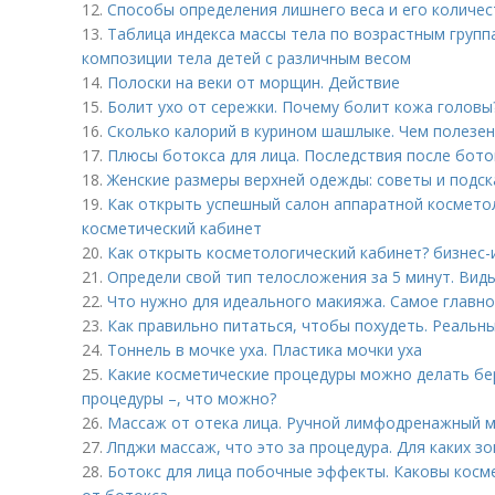
12.
Способы определения лишнего веса и его количе
13.
Таблица индекса массы тела по возрастным груп
композиции тела детей с различным весом
14.
Полоски на веки от морщин. Действие
15.
Болит ухо от сережки. Почему болит кожа головы
16.
Сколько калорий в курином шашлыке. Чем полезе
17.
Плюсы ботокса для лица. Последствия после бото
18.
Женские размеры верхней одежды: советы и подск
19.
Как открыть успешный салон аппаратной космето
косметический кабинет
20.
Как открыть косметологический кабинет? бизнес-
21.
Определи свой тип телосложения за 5 минут. Вид
22.
Что нужно для идеального макияжа. Самое главно
23.
Как правильно питаться, чтобы похудеть. Реальны
24.
Тоннель в мочке уха. Пластика мочки уха
25.
Какие косметические процедуры можно делать б
процедуры –, что можно?
26.
Массаж от отека лица. Ручной лимфодренажный м
27.
Лпджи массаж, что это за процедура. Для каких з
28.
Ботокс для лица побочные эффекты. Каковы косм