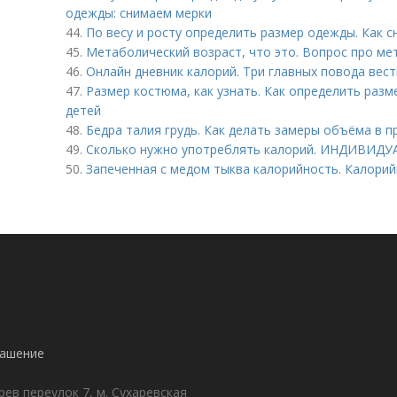
одежды: снимаем мерки
44.
По весу и росту определить размер одежды. Как 
45.
Метаболический возраст, что это. Вопрос про ме
46.
Онлайн дневник калорий. Три главных повода вест
47.
Размер костюма, как узнать. Как определить раз
детей
48.
Бедра талия грудь. Как делать замеры объёма в 
49.
Сколько нужно употреблять калорий. ИНДИВИД
50.
Запеченная с медом тыква калорийность. Калори
лашение
ев переулок 7, м. Сухаревская