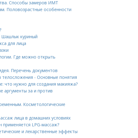
ства. Способы замеров ИМТ
пам. Половозрастные особенности
?
н Шашлык куриный
кса для лица
азки
логии. Где можно открыть
идея. Перечень документов
ы телосложения - Основные понятия
е: что нужно для создания макияжа?
е аргументы за и против
еременным. Косметологические
ассаж лица в домашних условиях
он применяется LPG-массаж?
етические и лекарственные эффекты