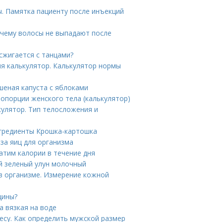
ы. Памятка пациенту после инъекций
очему волосы не выпадают после
сжигается с танцами?
ия калькулятор. Калькулятор нормы
шеная капуста с яблоками
опорции женского тела (калькулятор)
кулятор. Тип телосложения и
нгредиенты Крошка-картошка
за яиц для организма
атим калории в течение дня
й зеленый улун молочный
в организме. Измерение кожной
щины?
 вязкая на воде
есу. Как определить мужской размер