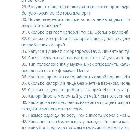
от ботокса
29.
Ботулотоксин, что нельзя делать после процедур
ботулотоксинов (ботокс/диспорт)
30.
После лазерной эпиляции волосы не выпадают. П
лазерной эпиляции?
31.
Сколько сжигает калорий танец. Сколько калорий 
32.
Сколько употреблять калорий в день для похуден
потребления калорий
33.
Капуста тушеная с морепродуктами. Пикантная ту
34.
Расчет идеальных параметров тела. Идеальные пр
35.
Тип телосложения у мужчин, как определить каль
идеальный вес по формуле Пинье
36.
Крошка-картошка калорийность одной порции. И
37.
Сколько калорий в яйце без желтка вареном. Поль
38.
Сколько в день потреблять калорий. На что мы тр
39.
Калорийность молочный улун чай. Чем полезен ча
40.
Как в домашних условиях измерить процент жира 
складки: измерение калипером
41.
Размер одежды по весу. Как снимать мерки с жен
42.
Каша пшенная белки жиры углеводы. Пшенная каша
43.
Как узнать размер одежды у мужчины по росту и в