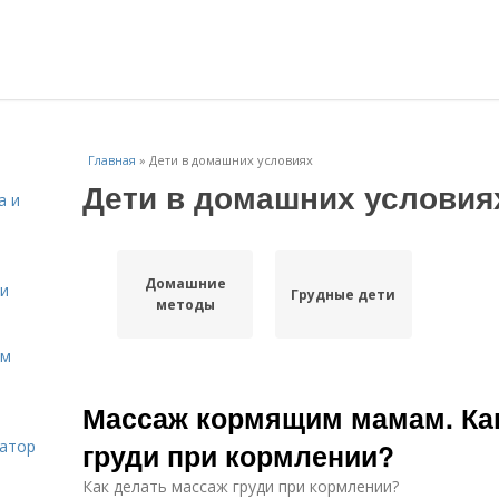
Главная
»
Дети в домашних условиях
Дети в домашних условия
а и
Домашние
 и
Грудные дети
методы
ом
Массаж кормящим мамам. Ка
затор
груди при кормлении?
Как делать массаж груди при кормлении?