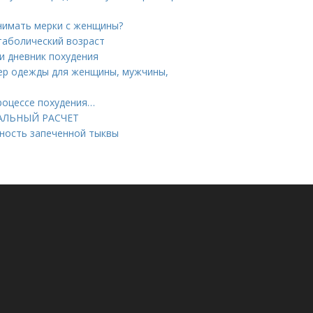
снимать мерки с женщины?
таболический возраст
и дневник похудения
мер одежды для женщины, мужчины,
процессе похудения…
УАЛЬНЫЙ РАСЧЕТ
йность запеченной тыквы