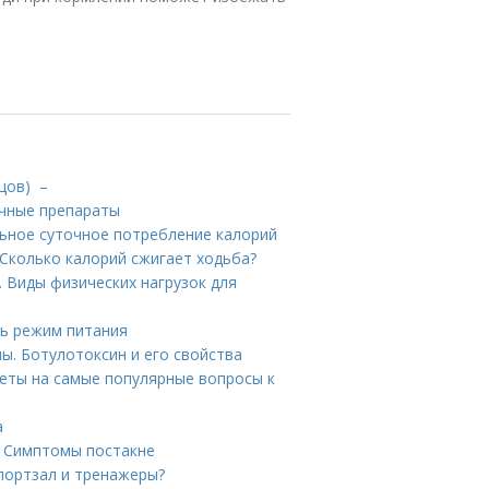
цов) –
ечные препараты
льное суточное потребление калорий
Сколько калорий сжигает ходьба?
. Виды физических нагрузок для
ть режим питания
ы. Ботулотоксин и его свойства
веты на самые популярные вопросы к
а
. Симптомы постакне
портзал и тренажеры?