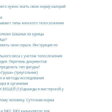
 чего нужно знать свою норму калорий
ия
 бывают типы женского телосложения
олезен Шашлык из курицы
йцо?
вать свои серьги. Инструкция по
льного веса с учетом телосложения
идея. Перечень документов
определить тип фигуры?
«Груша» (треугольник)
л и методы исследования
ира в организме
 ВЕЩЕЙ (1)Однажды в мастерской у
лому человеку. Суточная норма
и БЖУ. БЖУ калькулятор для