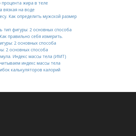
 процента жира в теле
 вязкая на воде
есу. Как определить мужской размер
ь тип фигуры: 2 основных способа
Как правильно себя измерить.
фигуры: 2 основных способа
ры: 2 основных способа
мула. Индекс массы тела (ИМТ)
считываем индекс массы тела
ибок калькуляторов калорий