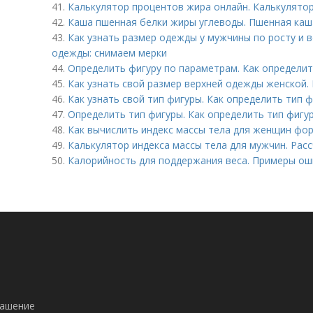
41.
Калькулятор процентов жира онлайн. Калькулятор
42.
Каша пшенная белки жиры углеводы. Пшенная каша
43.
Как узнать размер одежды у мужчины по росту и в
одежды: снимаем мерки
44.
Определить фигуру по параметрам. Как определит
45.
Как узнать свой размер верхней одежды женской. 
46.
Как узнать свой тип фигуры. Как определить тип 
47.
Определить тип фигуры. Как определить тип фигу
48.
Как вычислить индекс массы тела для женщин фор
49.
Калькулятор индекса массы тела для мужчин. Рас
50.
Калорийность для поддержания веса. Примеры ош
лашение