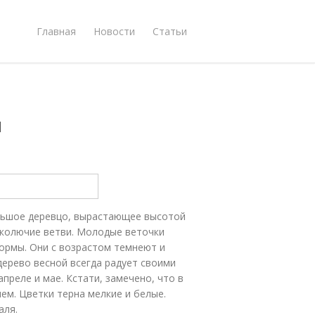
Главная
Новости
Статьи
ы
н
льшое деревцо, вырастающее высотой
 колючие ветви. Молодые веточки
формы. Они с возрастом темнеют и
дерево весной всегда радует своими
преле и мае. Кстати, замечено, что в
ем. Цветки терна мелкие и белые.
аля.