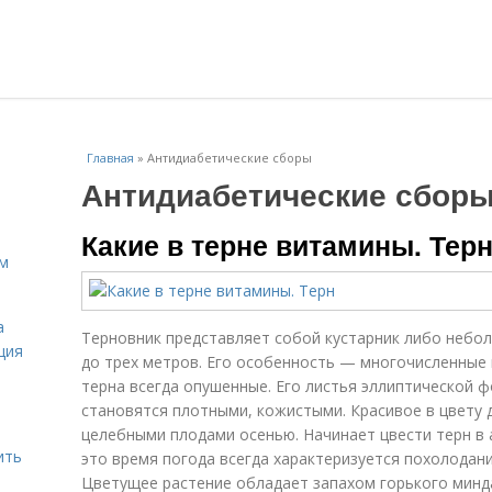
Главная
»
Антидиабетические сборы
Антидиабетические сбор
Какие в терне витамины. Тер
ам
а
Терновник представляет собой кустарник либо небо
ция
до трех метров. Его особенность — многочисленные
терна всегда опушенные. Его листья эллиптической 
становятся плотными, кожистыми. Красивое в цвету 
целебными плодами осенью. Начинает цвести терн в а
ить
это время погода всегда характеризуется похолодани
Цветущее растение обладает запахом горького минд