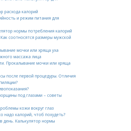
ор расхода калорий
ийность и режим питания для
кулятор нормы потребления калорий
 Как соотносятся размеры мужской
лывание мочки или хряща уха
жного массажа лица
и. Прокалывание мочки или хряща
сы после первой процедуры. Отличия
эпиляции?
тивопоказания?
 морщины под глазами – советы
проблемы кожи вокруг глаз
о надо калорий, чтоб похудеть?
в день. Калькулятор нормы