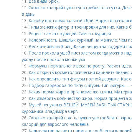
11.
Все виды брюк.
12.
Сколько калорий нужно употреблять в сутки. Для
в день
13.
Какой у вас гормональный сбой. Норма и патолог
14.
Типы женских фигур и тренировки для них. Какие
15.
Рецепт самса с курицей. Самса с курицей
16.
Калорийность Шашлык куриный на мангале. Чем п
17.
Вес яичницы из 3 яиц. Какие вещества содержит я
18.
После прокола ушей пистолетом когда можно наде
уходу после прокола мочки уха
19.
Формулы нормального веса по росту. Расчет идеа
20.
Как открыть косметологический кабинет? бизнес-
21.
Как определить тип фигуры полной девушке. Как 
22.
Подбор гардероба по типу фигуры. Тип фигуры — 
23.
Какая норма жира в организме женщины. Материа
24.
Как измерить количество жира. Норма процента ж
25.
Музей ненужных ВЕЩЕЙ. МУЗЕЙ ЗАБЫТЫХ СТАРЫХ
художника Владимира Серг…
26.
Сколько калорий в день нужно употреблять взрос
калорий для взрослого человека
27.
Калькулятор расчета нормы потребления калорий 