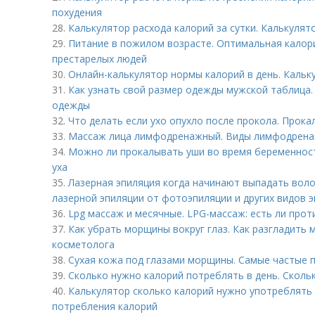
похудения
28.
Калькулятор расхода калорий за сутки. Калькулят
29.
Питание в пожилом возрасте. Оптимальная калор
престарелых людей
30.
Онлайн-калькулятор нормы калорий в день. Каль
31.
Как узнать свой размер одежды мужской таблица.
одежды
32.
Что делать если ухо опухло после прокола. Прока
33.
Массаж лица лимфодренажный. Виды лимфодрена
34.
Можно ли прокалывать уши во время беременност
уха
35.
Лазерная эпиляция когда начинают выпадать воло
лазерной эпиляции от фотоэпиляции и других видов 
36.
Lpg массаж и месячные. LPG-массаж: есть ли про
37.
Как убрать морщины вокруг глаз. Как разгладить
косметолога
38.
Сухая кожа под глазами морщины. Самые частые 
39.
Сколько нужно калорий потреблять в день. Скольк
40.
Калькулятор сколько калорий нужно употреблять 
потребления калорий