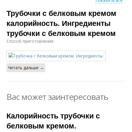
Показать все
Трубочки с
Трубочки с белковым кремом
Песочные трубочки
шоколадно-заварным
кремом
калорийность. Ингредиенты
трубочки с белковым кремом
Способ приготовления
Крем для трубочек
Трубочки с курицей
Читать дальше →
Трубочки со
Слоеные трубочки
сливочным кремом
Вас может заинтересовать
Калорийность трубочки с
белковым кремом.