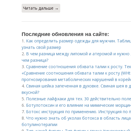
Читать дальше →
Последние обновления на сайте:
1.
Как определить размер одежды для мужчин. Табли
узнать свой размер
2.
В чем разница между липомой и атеромой и нужно л
чем разница?
3.
Сравнение соотношения обхвата талии к росту. Те
«Сравнение соотношения обхвата талии к росту (WHtR
прогнозирования метаболических нарушений в корей
4.
Свиная шейка запеченная в духовке. Свиная шея в д
вкусной?
5.
Полезные лайфхаки для тех. 30 действительно пол
6.
Ботулотоксин и его влияние на мимические морщин
7.
Ботокс инструкция по применению. Инструкция по
8.
Что нужно знать об уколах ботокса в область лица
ботулинотерапии
9.
Тип, какой фигуры. Тип фигуры: груша (гинекоидный