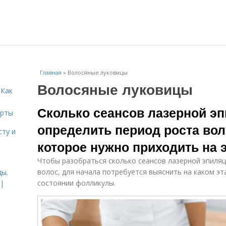
Главная
»
Волосяные луковицы
Волосяные луковицы
 Как
Сколько сеансов лазерной эп
ерты
определить период роста вол
сту и
которое нужно приходить на
Чтобы разобраться сколько сеансов лазерной эпиляц
волос, для начала потребуется выяснить на каком эта
ды.
состоянии фолликулы.
 |