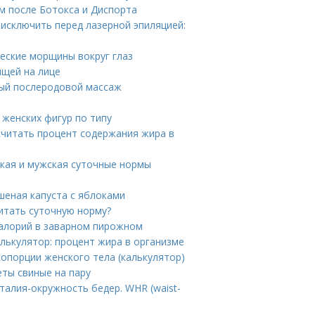
м после Ботокса и Диспорта
 исключить перед лазерной эпиляцией:
ческие морщины вокруг глаз
ыщей на лице
ный послеродовой массаж
женских фигур по типу
считать процент содержания жира в
ская и мужская суточные нормы
шеная капуста с яблоками
читать суточную норму?
калорий в заварном пирожном
алькулятор: процент жира в организме
опорции женского тела (калькулятор)
еты свиные на пару
талия-окружность бедер. WHR (waist-