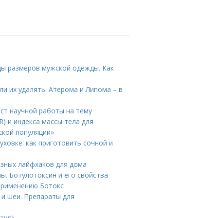
цы размеров мужской одежды. Как
и их удалять. Атерома и Липома – в
кст научной работы на тему
) и индекса массы тела для
ской популяции»
уховке: как приготовить сочной и
езных лайфхаков для дома
ы. Ботулотоксин и его свойства
 применению Ботокс
 и шеи. Препараты для
 тип)