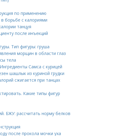
трукция по применению
г в борьбе с калориями
калории танцуя
ациенту после инъекций
уры. Тип фигуры: груша
явления морщин в области глаз
ссы тела
 Ингредиенты Самса с курицей
езен шашлык из куриной грудки
алорий сжигается при танцах
ктировать. Какие типы фигур
й. БЖУ: рассчитать норму белков
нструкция
оду после прокола мочки уха