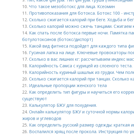
10.
Что такое мезоботокс для лица. Ксеомин
11.
Противопоказания для ботокса. Ботокс 100 - инс
12.
Сколько сжигается калорий при беге. Ходьба и бе
13.
Сколько калорий можно сжечь танцами. Сжигаем 
14.
Как спать после ботокса первые ночи. Памятка п
ботулотоксинов (ботокс/диспорт)
15.
Какой вид фитнеса подойдет для каждого типа фиг
16.
Гусиная лапка на лице. Ключевые провокаторы по
17.
Сколько в вас лишних кг: рассчитываем индекс ма
18.
Калорийность Самса с курицей из слоеного теста.
19.
Калорийность куриный шашлык из грудки. Чем пол
20.
Сколько сжигается калорий при танцах. Сколько к
21.
Идеальные пропорции женского тела
22.
Как определить тип фигуры и научиться его корре
существуют
23.
Калькулятор БЖУ для похудения.
24.
Онлайн калькулятор БЖУ и суточной нормы калори
жиров и углеводов
25.
Как определить русский размер одежды: краткая и
26.
Воспалился хрящ после прокола. Инструкция по ух