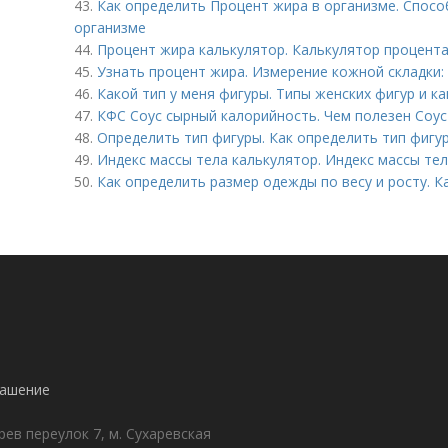
43.
Как определить Процент жира в организме. Спосо
организме
44.
Процент жира калькулятор. Калькулятор процента
45.
Узнать процент жира. Измерение кожной складки:
46.
Какой тип у меня фигуры. Типы женских фигур и к
47.
КФС Соус сырный калорийность. Чем полезен Соус
48.
Определить тип фигуры. Как определить тип фигу
49.
Индекс массы тела калькулятор. Индекс массы те
50.
Как определить размер одежды по весу и росту. 
лашение
ев переулок 7, м. Сухаревская