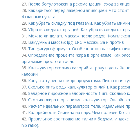
27.
После ботулотоксина рекомендации. Уход за лицо
28.
Как бриться перед лазерной эпиляцией. Что стоит
4 главных пункта
29.
Как убрать складку под глазами. Как убрать мими
30.
Убрать следы от прыщей. Как убрать следы от пр
31.
Можно ли делать массаж после родов. Комплекс
32.
Вакуумный массаж lpg. LPG массаж. За и против
33.
Тип фигуры формула. Особенности классификации 
34.
Определение процента жира в организме. Как рас
организме просто и точно
35.
Калькулятор сколько калорий я трачу в день. Жен
калорий
36.
Капуста тушеная с морепродуктами. Пикантная ту
37.
Сколько пить воды калькулятор онлайн. Как расс
38.
Заварное пирожное калорийность 1 шт. Сколько 
39.
Сколько жира в организме калькулятор. Онлайн к
40.
Расчет идеальных параметров тела. Идеальные пр
41.
Калорийность Свинина на пару. Чем полезен Котл
42.
Правильное соотношение талии к бедрам. Индекс 
hip ratio).