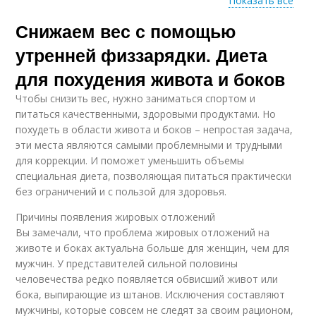
Показать все
Снижаем вес с помощью
Зарядка для
Утренние упражнения
бодрости
утренней физзарядки. Диета
для похудения живота и боков
Чтобы снизить вес, нужно заниматься спортом и
Домашний зарядка
Бодрящий зарядка
питаться качественными, здоровыми продуктами. Но
похудеть в области живота и боков – непростая задача,
эти места являются самыми проблемными и трудными
для коррекции. И поможет уменьшить объемы
специальная диета, позволяющая питаться практически
Эффективная
Утренняя гимнастика
без ограничений и с пользой для здоровья.
зарядка
Причины появления жировых отложений
Вы замечали, что проблема жировых отложений на
животе и боках актуальна больше для женщин, чем для
Зарядка для
мужчин. У представителей сильной половины
похудения
человечества редко появляется обвисший живот или
бока, выпирающие из штанов. Исключения составляют
мужчины, которые совсем не следят за своим рационом,