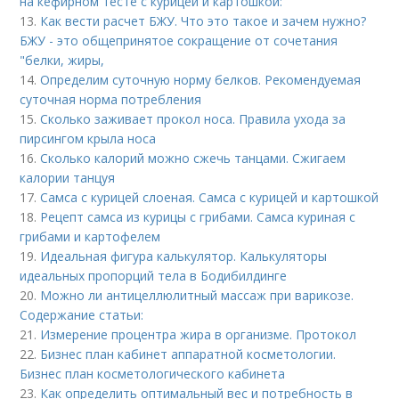
на кефирном тесте с курицей и картошкой:
13.
Как вести расчет БЖУ. Что это такое и зачем нужно?
БЖУ - это общепринятое сокращение от сочетания
"белки, жиры,
14.
Определим суточную норму белков. Рекомендуемая
суточная норма потребления
15.
Сколько заживает прокол носа. Правила ухода за
пирсингом крыла носа
16.
Сколько калорий можно сжечь танцами. Сжигаем
калории танцуя
17.
Самса с курицей слоеная. Самса с курицей и картошкой
18.
Рецепт самса из курицы с грибами. Самса куриная с
грибами и картофелем
19.
Идеальная фигура калькулятор. Калькуляторы
идеальных пропорций тела в Бодибилдинге
20.
Можно ли антицеллюлитный массаж при варикозе.
Содержание статьи:
21.
Измерение процентра жира в организме. Протокол
22.
Бизнес план кабинет аппаратной косметологии.
Бизнес план косметологического кабинета
23.
Как определить оптимальный вес и потребность в