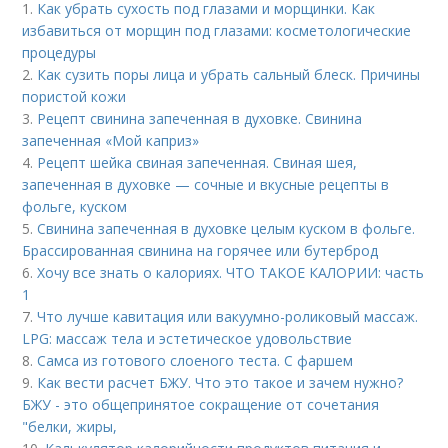
1.
Как убрать сухость под глазами и морщинки. Как
избавиться от морщин под глазами: косметологические
процедуры
2.
Как сузить поры лица и убрать сальный блеск. Причины
пористой кожи
3.
Рецепт свинина запеченная в духовке. Свинина
запеченная «Мой каприз»
4.
Рецепт шейка свиная запеченная. Свиная шея,
запеченная в духовке — сочные и вкусные рецепты в
фольге, куском
5.
Свинина запеченная в духовке целым куском в фольге.
Брассированная свинина на горячее или бутерброд
6.
Хочу все знать о калориях. ЧТО ТАКОЕ КАЛОРИИ: часть
1
7.
Что лучше кавитация или вакуумно-роликовый массаж.
LPG: массаж тела и эстетическое удовольствие
8.
Самса из готового слоеного теста. С фаршем
9.
Как вести расчет БЖУ. Что это такое и зачем нужно?
БЖУ - это общепринятое сокращение от сочетания
"белки, жиры,