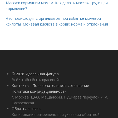
Массаж кормящим мамам. Как делать массаж груди при
кормлении?
Что происходит с организмом при избытке мочевой
ксилоты. Мочевая кислота в крови: норма и отклонения
© 2026 Идеальная фигура
Всё чтобы быть красивой!
Контакты
Пользовательское соглашение
Политика конфидециальности
г. Москва, ЦАО, Мещанский, Пушкарев переулок 7, м.
Сухаревская
Обратная связь
Копирование разрешено при указании обратной