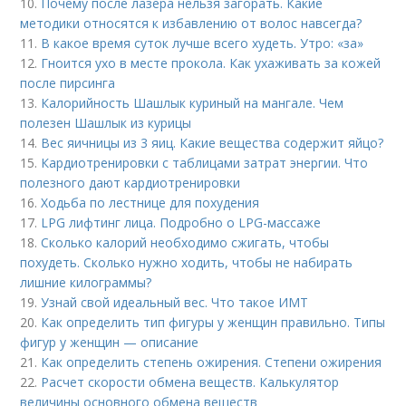
10.
Почему после лазера нельзя загорать. Какие
методики относятся к избавлению от волос навсегда?
11.
В какое время суток лучше всего худеть. Утро: «за»
12.
Гноится ухо в месте прокола. Как ухаживать за кожей
после пирсинга
13.
Калорийность Шашлык куриный на мангале. Чем
полезен Шашлык из курицы
14.
Вес яичницы из 3 яиц. Какие вещества содержит яйцо?
15.
Кардиотренировки с таблицами затрат энергии. Что
полезного дают кардиотренировки
16.
Ходьба по лестнице для похудения
17.
LPG лифтинг лица. Подробно о LPG-массаже
18.
Сколько калорий необходимо сжигать, чтобы
похудеть. Сколько нужно ходить, чтобы не набирать
лишние килограммы?
19.
Узнай свой идеальный вес. Что такое ИМТ
20.
Как определить тип фигуры у женщин правильно. Типы
фигур у женщин — описание
21.
Как определить степень ожирения. Степени ожирения
22.
Расчет скорости обмена веществ. Калькулятор
величины основного обмена веществ