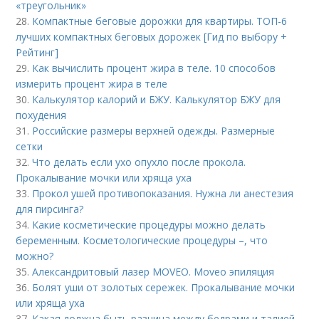
«треугольник»
28.
Компактные беговые дорожки для квартиры. ТОП-6
лучших компактных беговых дорожек [Гид по выбору +
Рейтинг]
29.
Как вычислить процент жира в теле. 10 способов
измерить процент жира в теле
30.
Калькулятор калорий и БЖУ. Калькулятор БЖУ для
похудения
31.
Российские размеры верхней одежды. Размерные
сетки
32.
Что делать если ухо опухло после прокола.
Прокалывание мочки или хряща уха
33.
Прокол ушей противопоказания. Нужна ли анестезия
для пирсинга?
34.
Какие косметические процедуры можно делать
беременным. Косметологические процедуры –, что
можно?
35.
Александритовый лазер MOVEO. Moveo эпиляция
36.
Болят уши от золотых сережек. Прокалывание мочки
или хряща уха
37.
Какая должна быть разница между бедрами и талией.