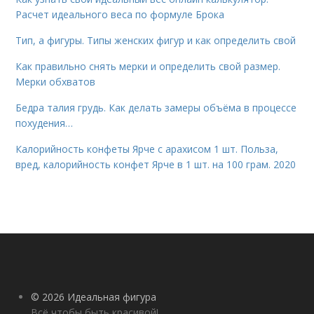
Расчет идеального веса по формуле Брока
Тип, а фигуры. Типы женских фигур и как определить свой
Как правильно снять мерки и определить свой размер.
Мерки обхватов
Бедра талия грудь. Как делать замеры объёма в процессе
похудения…
Калорийность конфеты Ярче с арахисом 1 шт. Польза,
вред, калорийность конфет Ярче в 1 шт. на 100 грам. 2020
© 2026 Идеальная фигура
Всё чтобы быть красивой!