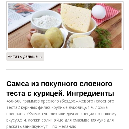
Читать дальше →
Самса из покупного слоеного
теста с курицей. Ингредиенты
450-500 граммов пресного (бездрожжевого) слоеного
теста2 куриных филе2 крупные луковицы1 ч. ложка
приправы «Хмели-сунели» или другие специи по вашему
вкусу0,5 ч. ложки соли1 яйцо для смазываниямука для
раскатываниякунжут – по желанию