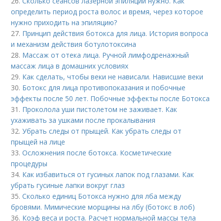
26.
Сколько сеансов лазерной эпиляции нужно. Как
определить период роста волос и время, через которое
нужно приходить на эпиляцию?
27.
Принцип действия ботокса для лица. История вопроса
и механизм действия ботулотоксина
28.
Массаж от отека лица. Ручной лимфодренажный
массаж лица в домашних условиях
29.
Как сделать, чтобы веки не нависали. Нависшие веки
30.
Ботокс для лица противопоказания и побочные
эффекты после 50 лет. Побочные эффекты после Ботокса
31.
Проколола уши пистолетом не заживает. Как
ухаживать за ушками после прокалывания
32.
Убрать следы от прыщей. Как убрать следы от
прыщей на лице
33.
Осложнения после ботокса. Косметические
процедуры
34.
Как избавиться от гусиных лапок под глазами. Как
убрать гусиные лапки вокруг глаз
35.
Сколько единиц Ботокса нужно для лба между
бровями. Мимические морщины на лбу (ботокс в лоб)
36.
Коэф веса и роста. Расчет нормальной массы тела