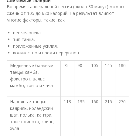
Сжигаемые калории
Во время танцевальной сессии (около 30 минут) можно
сжечь от 105 до 620 калорий. На результат влияют
многие факторы, такие, как
вес человека,
тип танца,
приложенные усилия,
количество и время перерывов.
Медленные бальные
75
90
105
145
180
танцы: самба,
фокстрот, вальс,
мамбо, танго и чача
Народные танцы:
113
135
160
215
270
кадриль, ирландский
шаг, полька, кантри,
танец живота, свинг,
хула