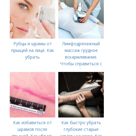
Рубцы и шрамы от
Лимфодренажный
прыщей на лице. Как
массаж грудное
убрать
вскармливание.
Чтобы справиться с
нагрубанием,
необходимо
предпринять
следующие действия:
Как избавиться от
Как быстро убрать
шрамов после
глубокие старые
прыщей. Как убрать
шрамы на коже. Как