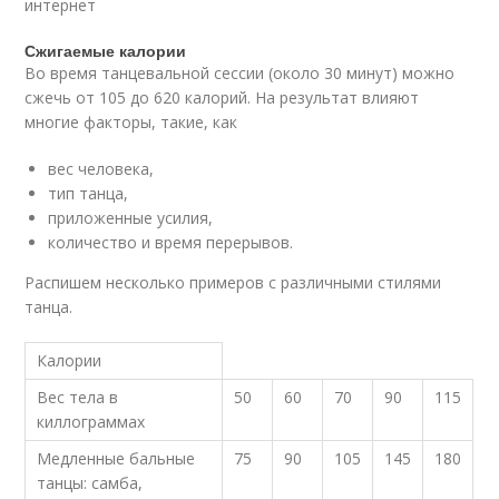
интернет
Сжигаемые калории
Во время танцевальной сессии (около 30 минут) можно
сжечь от 105 до 620 калорий. На результат влияют
многие факторы, такие, как
вес человека,
тип танца,
приложенные усилия,
количество и время перерывов.
Распишем несколько примеров с различными стилями
танца.
Калории
Вес тела в
50
60
70
90
115
киллограммах
Медленные бальные
75
90
105
145
180
танцы: самба,