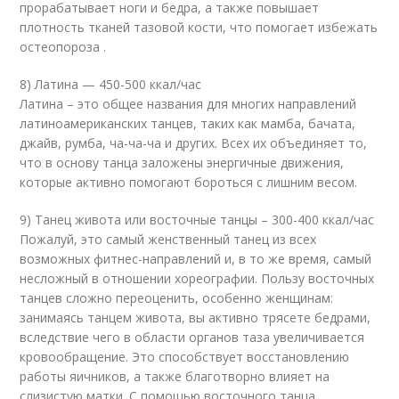
прорабатывает ноги и бедра, а также повышает
плотность тканей тазовой кости, что помогает избежать
остеопороза .
8) Латина — 450-500 ккал/час
Латина – это общее названия для многих направлений
латиноамериканских танцев, таких как мамба, бачата,
джайв, румба, ча-ча-ча и других. Всех их объединяет то,
что в основу танца заложены энергичные движения,
которые активно помогают бороться с лишним весом.
9) Танец живота или восточные танцы – 300-400 ккал/час
Пожалуй, это самый женственный танец из всех
возможных фитнес-направлений и, в то же время, самый
несложный в отношении хореографии. Пользу восточных
танцев сложно переоценить, особенно женщинам:
занимаясь танцем живота, вы активно трясете бедрами,
вследствие чего в области органов таза увеличивается
кровообращение. Это способствует восстановлению
работы яичников, а также благотворно влияет на
слизистую матки. С помощью восточного танца