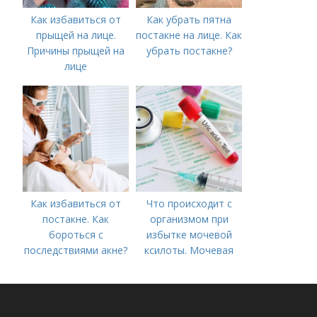
Как избавиться от
Как убрать пятна
прыщей на лице.
постакне на лице. Как
Причины прыщей на
убрать постакне?
лице
Как избавиться от
Что происходит с
постакне. Как
организмом при
бороться с
избытке мочевой
последствиями акне?
ксилоты. Мочевая
кислота в крови:
норма и отклонения