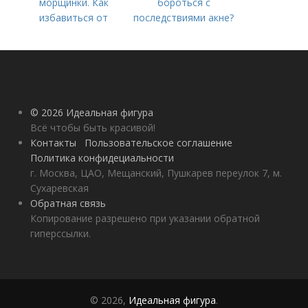
морщинки. Как
бороться с
избавиться от
последствиями акне?
морщин под глазами:
косметологические
процедуры
© 2026 Идеальная фигура
Всё чтобы быть красивой!
Контакты
Пользовательское соглашение
Политика конфидециальности
г. Москва, ЦАО, Мещанский, Пушкарев переулок 7, м.
Сухаревская
Обратная связь
Копирование разрешено при указании обратной
гиперссылки.
© 2026,
Идеальная фигура
.