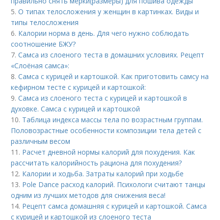
правильно снять мерки(размеры) для пошива одежды
5.
О типах телосложения у женщин в картинках. Виды и
типы телосложения
6.
Калории норма в день. Для чего нужно соблюдать
соотношение БЖУ?
7.
Самса из слоеного теста в домашних условиях. Рецепт
«Слоёная самса»:
8.
Самса с курицей и картошкой. Как приготовить самсу на
кефирном тесте с курицей и картошкой:
9.
Самса из слоеного теста с курицей и картошкой в
духовке. Самса с курицей и картошкой
10.
Таблица индекса массы тела по возрастным группам.
Половозрастные особенности композиции тела детей с
различным весом
11.
Расчет дневной нормы калорий для похудения. Как
рассчитать калорийность рациона для похудения?
12.
Калории и ходьба. Затраты калорий при ходьбе
13.
Pole Dance расход калорий. Психологи считают танцы
одним из лучших методов для снижения веса!
14.
Рецепт самса домашняя с курицей и картошкой. Самса
с курицей и картошкой из слоеного теста