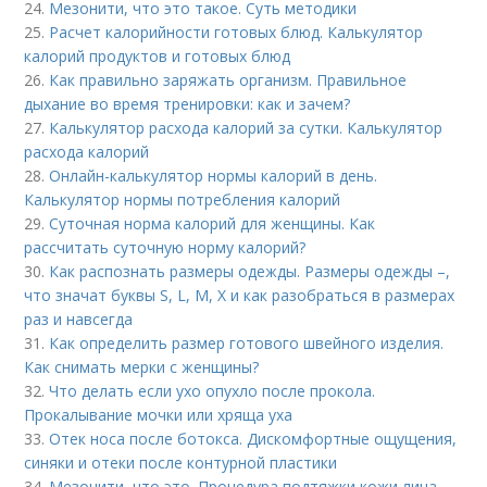
24.
Мезонити, что это такое. Суть методики
25.
Расчет калорийности готовых блюд. Калькулятор
калорий продуктов и готовых блюд
26.
Как правильно заряжать организм. Правильное
дыхание во время тренировки: как и зачем?
27.
Калькулятор расхода калорий за сутки. Калькулятор
расхода калорий
28.
Онлайн-калькулятор нормы калорий в день.
Калькулятор нормы потребления калорий
29.
Суточная норма калорий для женщины. Как
рассчитать суточную норму калорий?
30.
Как распознать размеры одежды. Размеры одежды –,
что значат буквы S, L, M, X и как разобраться в размерах
раз и навсегда
31.
Как определить размер готового швейного изделия.
Как снимать мерки с женщины?
32.
Что делать если ухо опухло после прокола.
Прокалывание мочки или хряща уха
33.
Отек носа после ботокса. Дискомфортные ощущения,
синяки и отеки после контурной пластики
34.
Мезонити, что это. Процедура подтяжки кожи лица