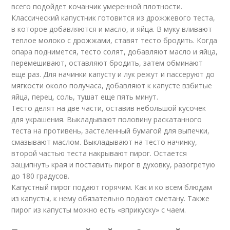
всего подойдет кочанчик умеренной плотности.
Классический капустник готовится из дрожжевого теста,
в которое добавляются и масло, и яйца. В муку вливают
теплое молоко с дрожжами, ставят тесто бродить. Когда
опара поднимется, тесто солят, добавляют масло и яйца,
перемешивают, оставляют бродить, затем обминают
еще раз. Для начинки капусту и лук режут и пассеруют до
мягкости около получаса, добавляют к капусте взбитые
яйца, перец, соль, тушат еще пять минут.
Тесто делят на две части, оставив небольшой кусочек
для украшения. Выкладывают половину раскатанного
теста на противень, застеленный бумагой для выпечки,
смазывают маслом. Выкладывают на тесто начинку,
второй частью теста накрывают пирог. Остается
защипнуть края и поставить пирог в духовку, разогретую
до 180 градусов.
Капустный пирог подают горячим. Как и ко всем блюдам
из капусты, к нему обязательно подают сметану. Также
пирог из капусты можно есть «вприкуску» с чаем.