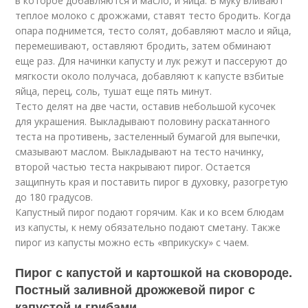
в которое добавляются и масло, и яйца. В муку вливают
теплое молоко с дрожжами, ставят тесто бродить. Когда
опара поднимется, тесто солят, добавляют масло и яйца,
перемешивают, оставляют бродить, затем обминают
еще раз. Для начинки капусту и лук режут и пассеруют до
мягкости около получаса, добавляют к капусте взбитые
яйца, перец, соль, тушат еще пять минут.
Тесто делят на две части, оставив небольшой кусочек
для украшения. Выкладывают половину раскатанного
теста на противень, застеленный бумагой для выпечки,
смазывают маслом. Выкладывают на тесто начинку,
второй частью теста накрывают пирог. Остается
защипнуть края и поставить пирог в духовку, разогретую
до 180 градусов.
Капустный пирог подают горячим. Как и ко всем блюдам
из капусты, к нему обязательно подают сметану. Также
пирог из капусты можно есть «вприкуску» с чаем.
Пирог с капустой и картошкой на сковороде.
Постный заливной дрожжевой пирог с
капустой и грибами