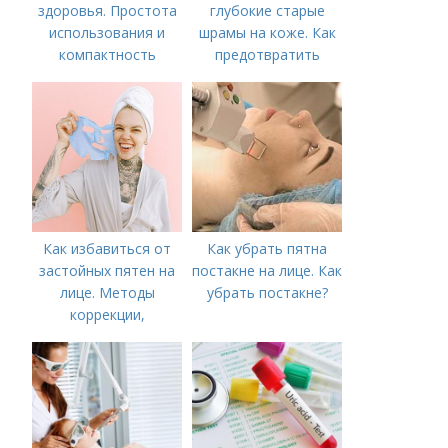
здоровья. Простота
глубокие старые
использования и
шрамы на коже. Как
компактность
предотвратить
появление шрамов
Как избавиться от
Как убрать пятна
застойных пятен на
постакне на лице. Как
лице. Методы
убрать постакне?
коррекции,
аппаратного лечения
акне и удаления
рубцов и шрамов
постакне