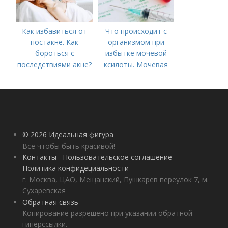
Как избавиться от
Что происходит с
постакне. Как
организмом при
бороться с
избытке мочевой
последствиями акне?
ксилоты. Мочевая
кислота в крови:
норма и отклонения
© 2026 Идеальная фигура
Всё чтобы быть красивой!
Контакты
Пользовательское соглашение
Политика конфидециальности
г. Москва, ЦАО, Мещанский, Пушкарев переулок 7, м.
Сухаревская
Обратная связь
Копирование разрешено при указании обратной
гиперссылки.