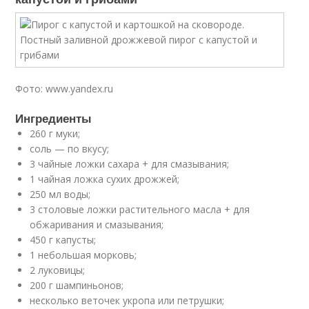
Фото: www.yandex.ru
Ингредиенты
260 г муки;
соль — по вкусу;
3 чайные ложки сахара + для смазывания;
1 чайная ложка сухих дрожжей;
250 мл воды;
3 столовые ложки растительного масла + для
обжаривания и смазывания;
450 г капусты;
1 небольшая морковь;
2 луковицы;
200 г шампиньонов;
несколько веточек укропа или петрушки;