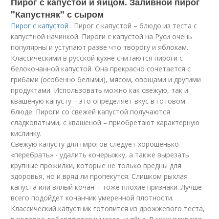
Пирог с капустой и яйцом. Заливной пирог
"Капустняк" с сыром
Пирог с капустой
. Пирог с капустой – блюдо из теста с
капустной начинкой. Пироги с капустой на Руси очень
популярны и уступают разве что творогу и яблокам.
Классическими в русской кухне считаются пироги с
белокочанной капустой. Она прекрасно сочетается с
грибами (особенно белыми), мясом, овощами и другими
продуктами. Использовать можно как свежую, так и
квашеную капусту – это определяет вкус в готовом
блюде. Пироги со свежей капустой получаются
сладковатыми, с квашеной – приобретают характерную
кислинку.
Свежую капусту для пирогов следует хорошенько
«перебрать» - удалить кочерыжку, а также вырезать
крупные прожилки, которые не только вредны для
здоровья, но и вряд ли пропекутся. Слишком рыхлая
капуста или вялый кочан – тоже плохие признаки. Лучше
всего подойдет кочанчик умеренной плотности.
Классический капустник готовится из дрожжевого теста,