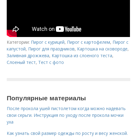
Категории:
Пирог с курицей
,
Пирог с картофелем
,
Пирог с
капустой
,
Пирог для праздников
,
Картошка на сковороде
,
Заливная дрожжева
,
Картошка из слоеного теста
,
Слоеный тест
,
Тест с фото
Популярные материалы
После прокола ушей пистолетом когда можно надевать
свои серьги. Инструкция по уходу после прокола мочки
уха
Как узнать свой размер одежды по росту и весу женской.