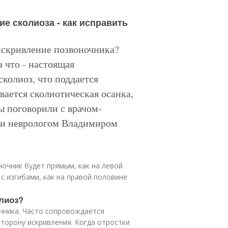
ие сколиоза - как исправить
 искривление позвоночника?
 что - настоящая
сколиоз, что поддается
ивается сколиотическая осанка,
ы поговорили с врачом-
 и неврологом Владимиром
ночник будет прямым, как на левой
с изгибами, как на правой половине
олиоз?
чника. Часто сопровождается
сторону искривления. Когда отростки