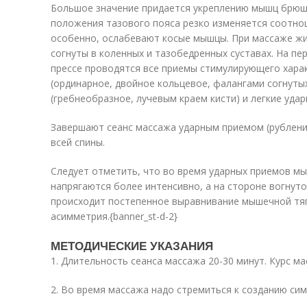
Большое значение придается укреплению мышц брюшн
положения тазового пояса резко изменяется соотно
особенно, ослабевают косые мышцы. При массаже жи
согнуты в коленных и тазобедренных суставах. На п
прессе проводятся все приемы стимулирующего харак
(ординарное, двойное кольцевое, фалангами согнуты
(гребнеобразное, лучевым краем кисти) и легкие уда
Завершают сеанс массажа ударным приемом (рублени
всей спины.
Следует отметить, что во время ударных приемов м
напрягаются более интенсивно, а на стороне вогнут
происходит постепенное выравнивание мышечной тяги
асимметрия.{banner_st-d-2}
МЕТОДИЧЕСКИЕ УКАЗАНИЯ
1. Длительность сеанса массажа 20-30 минут. Курс ма
2. Во время массажа надо стремиться к созданию сим