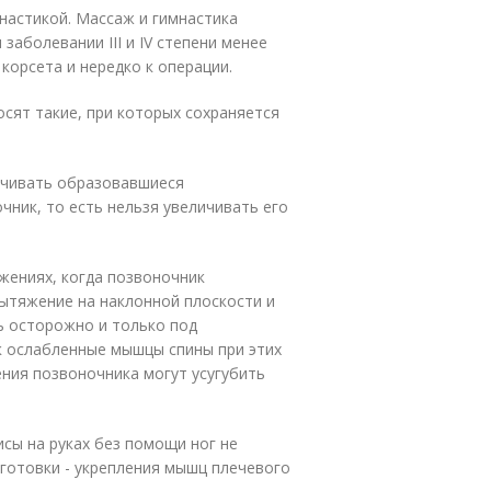
настикой. Массаж и гимнастика
 заболевании III и IV степени менее
корсета и нередко к операции.
сят такие, при которых сохраняется
личивать образовавшиеся
чник, то есть нельзя увеличивать его
жениях, когда позвоночник
Вытяжение на наклонной плоскости и
ь осторожно и только под
к ослабленные мышцы спины при этих
ния позвоночника могут усугубить
исы на руках без помощи ног не
готовки - укрепления мышц плечевого