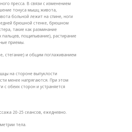
ого пресса. В связи с изменением
шение тонуса мышц живота,
вота больной лежит на спине, ноги
ередней брюшной стенке, брюшном
тера, такие как разминание
х пальцев, пощипывание), растирание
рные приемы.
е, стегание) и общим поглаживанием
ышцы на стороне выпуклости
ости менее напрягаются. При этом
 с обеих сторон и устраняется
ссажа 20-25 сеансов, ежедневно.
метрии тела.