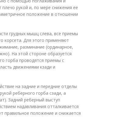
льно с помощью поглаживания и
 плечо рукой и, по мере снижения ее
симметричное положение в отношении
сти грудных мышц слева, все приемы
о корсета. Для этого применяют
жимание, разминание (ординарное,
жно). На этой стороне образуется
ого горба проводятся приемы с
ласть движениями кзади и
ствие на задние и передние отделы
рукой реберного горба сзади, а
ат). Задний реберный выступ
ействием надавливания отталкивается
ает правильное положение и снижается