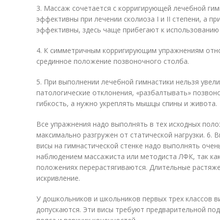
3. Массаж сочетается с корригирующей лечебной гим
эффективны при лечении сколиоза I и II степени, а при
эффективны, здесь чаще прибегают к использованию 
4. К симметричным корригирующим упражнениям отно
срединное положение позвоночного столба.
5. При выполнении лечебной гимнастики нельзя уве
патологические отклонения, «разбалтывать» позвоно
гибкость, а нужно укреплять мышцы спины и живота.
Все упражнения надо выполнять в тех исходных поло
максимально разгружен от статической нагрузки. 6. 
висы на гимнастической стенке надо выполнять очен
наблюдением массажиста или методиста ЛФК, так ка
положениях перерастягиваются. Длительные растяже
искривление.
У дошкольников и школьников первых трех классов в
допускаются. Эти висы требуют предварительной под