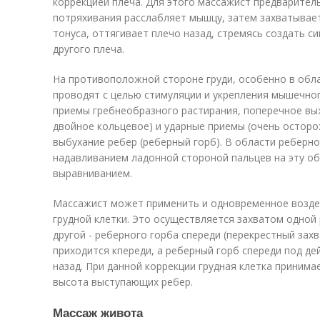
коррекцией плеча. Для этого массажист предварите
потряхивания расслабляет мышцу, затем захватывает
тонуса, оттягивает плечо назад, стремясь создать 
другого плеча.
На противоположной стороне груди, особенно в обла
проводят с целью стимуляции и укрепления мышечног
приемы гребнеобразного растирания, поперечное вы
двойное кольцевое) и ударные приемы (очень осторо
выбухание ребер (реберный горб). В области реберн
надавливанием ладонной стороной пальцев на эту об
выравниванием.
Массажист может применить и одновременное воздей
грудной клетки. Это осуществляется захватом одной 
другой - реберного горба спереди (перекрестный захв
приходится кпереди, а реберный горб спереди под д
назад. При данной коррекции грудная клетка приним
высота выступающих ребер.
Массаж живота