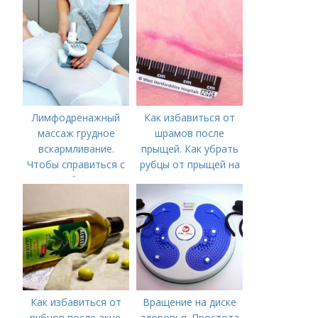
Лимфодренажный
Как избавиться от
массаж грудное
шрамов после
вскармливание.
прыщей. Как убрать
Чтобы справиться с
рубцы от прыщей на
нагрубанием,
лице?
необходимо
предпринять
следующие действия:
Как избавиться от
Вращение на диске
рубцов после акне.
здоровья. Простота