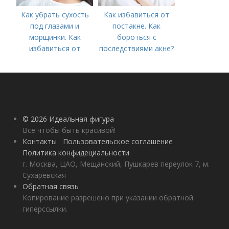
Как убрать сухость
Как избавиться от
под глазами и
постакне. Как
морщинки. Как
бороться с
избавиться от
последствиями акне?
морщин под глазами:
косметологические
процедуры
© 2026 Идеальная фигура
Всё чтобы быть красивой!
Контакты
Пользовательское соглашение
Политика конфидециальности
г. Москва, ЦАО, Мещанский, Пушкарев переулок 7, м.
Сухаревская
Обратная связь
Копирование разрешено при указании обратной
гиперссылки.