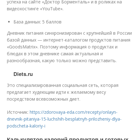
успеха на сайте «Доктор Борменталь» и в роликах на
видеохостинге «YouTube».
База данных: 5 баллов
Дневник питания синхронизирован с крупнейшей в России
базой данных — интернет-каталогом продуктов питания
«GoodsMatrix». Поэтому информация о продуктах и
блюдах в этом дневнике самая актуальная и
разнообразная, какую только можно представить.
Diets.ru
Это специализированная социальная сеть, которая
предлагает худеющим идти к желаемому весу
посредством всевозможных диет.
Источник:
https://zdorovaya-eda.com/recepty/onlayn-
dnevnik-pitaniya-15-luchshih-besplatnyh-prilozheniy-dlya-
podscheta-kaloriy-i
Калькулятор калорий продуктов и готовых