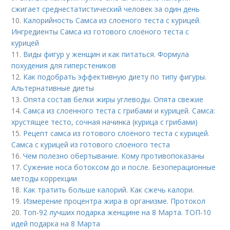
сжигает среднестатистический человек за один день
10.
Калорийность Самса из слоеного теста с курицей.
Ингредиенты Самса из готового слоёного теста с
курицей
11.
Виды фигур у женщин и как питаться. Формула
похудения для гиперстеников
12.
Как подобрать эффективную диету по типу фигуры.
Альтернативные диеты
13.
Опята состав белки жиры углеводы. Опята свежие
14.
Самса из слоенного теста с грибами и курицей. Самса:
хрустящее тесто, сочная начинка (курица с грибами)
15.
Рецепт самса из готового слоёного теста с курицей.
Самса с курицей из готового слоеного теста
16.
Чем полезно обертывание. Кому противопоказаны
17.
Сужение носа ботоксом до и после. Безоперационные
методы коррекции
18.
Как тратить больше калорий. Как сжечь калори.
19.
Измерение процентра жира в организме. Протокол
20.
Топ-92 лучших подарка женщине на 8 Марта. ТОП-10
идей подарка на 8 Марта