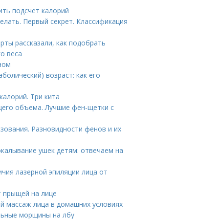
ить подсчет калорий
елать. Первый секрет. Классификация
ерты рассказали, как подобрать
го веса
ном
болический) возраст: как его
калорий. Три кита
щего объема. Лучшие фен-щетки с
зования. Разновидности фенов и их
окалывание ушек детям: отвечаем на
ичия лазерной эпиляции лица от
т прыщей на лице
й массаж лица в домашних условиях
льные морщины на лбу