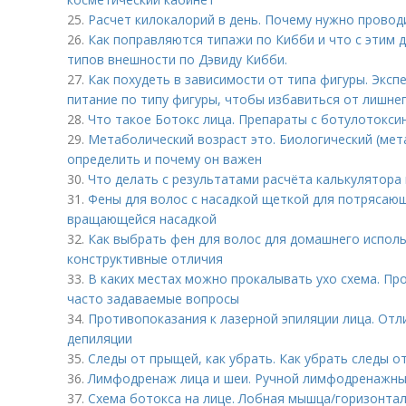
25.
Расчет килокалорий в день. Почему нужно провод
26.
Как поправляются типажи по Кибби и что с этим д
типов внешности по Дэвиду Кибби.
27.
Как похудеть в зависимости от типа фигуры. Эксп
питание по типу фигуры, чтобы избавиться от лишне
28.
Что такое Ботокс лица. Препараты с ботулотокси
29.
Метаболический возраст это. Биологический (мета
определить и почему он важен
30.
Что делать с результатами расчёта калькулятора 
31.
Фены для волос с насадкой щеткой для потрясаю
вращающейся насадкой
32.
Как выбрать фен для волос для домашнего исполь
конструктивные отличия
33.
В каких местах можно прокалывать ухо схема. Пр
часто задаваемые вопросы
34.
Противопоказания к лазерной эпиляции лица. Отл
депиляции
35.
Следы от прыщей, как убрать. Как убрать следы о
36.
Лимфодренаж лица и шеи. Ручной лимфодренажны
37.
Схема ботокса на лице. Лобная мышца/горизонта