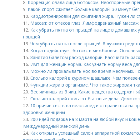
8.
Коррекция овала лица ботоксом. Неоспоримые пр
9.
Какой спорт сжигает больше калорий. 30 минут бег
10.
Кардиотренировки для сжигания жира. Нужен ли с
11.
Массаж от отеков глаз. Лимфодренажный массаж 
12.
Как убрать пятна от прыщей на лице в домашних у
прыщей
13.
Чем убрать пятна после прыщей. 8 лучших средств
14.
Когда подействует ботокс в межбровье. Основны
15.
Занятия балетом расход калорий. Рассчитать рас
16.
Имт для женщин норма. Как узнать норму веса для
17.
Можно ли прокалывать нос во время месячных. Г
18.
Сколько калорий в курином шашлыке. Чем полезе
19.
Функции жира в организме. Что такое жировая тк
20.
Вес яичницы из 3 яиц. Какие вещества содержит я
21.
Сколько калорий сжигают бытовые дела. Домохозя
22.
10 причин сесть на велосипед и отправиться на пр
здоровья женщины
23.
200 идей подарка на 8 марта на любой вкус и кош
Международный Женский День
24.
Как открыть успешный салон аппаратной космето
косметический кабинет