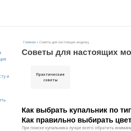
Главная
»
Советы для настоящих модниц
Советы для настоящих м
а
ция
Практические
сту и
советы
ить
Как выбрать купальник по ти
Как правильно выбирать цве
При поиске купальника лучше всего обратить внимани