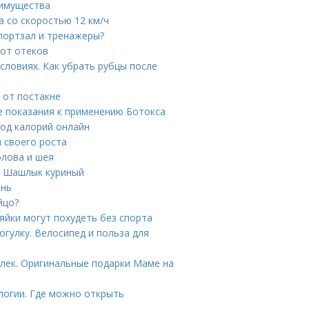
еимущества
а со скоростью 12 км/ч
портзал и тренажеры?
от отеков
словиях. Как убрать рубцы после
 от постакне
е показания к применению Ботокса
ход калорий онлайн
 своего роста
олова и шея
н Шашлык куриный
ань
йцо?
йки могут похудеть без спорта
огулку. Велосипед и польза для
елек. Оригинальные подарки Маме на
логии. Где можно открыть