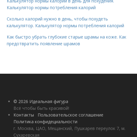
Калькулятор нормы калорий в день для похудения.
Калькулятор нормы потребления калорий
Сколько калорий нужно в день, чтобы похудеть
калькулятор. Калькулятор нормы потребления калорий
Как быстро убрать глубокие старые шрамы на коже. Как
предотвратить появление шрамов
© 2026 Идеальная фигура
Всё чтобы быть красивой!
Контакты
Пользовательское соглашение
Политика конфидециальности
г. Москва, ЦАО, Мещанский, Пушкарев переулок 7, м.
Сухаревская