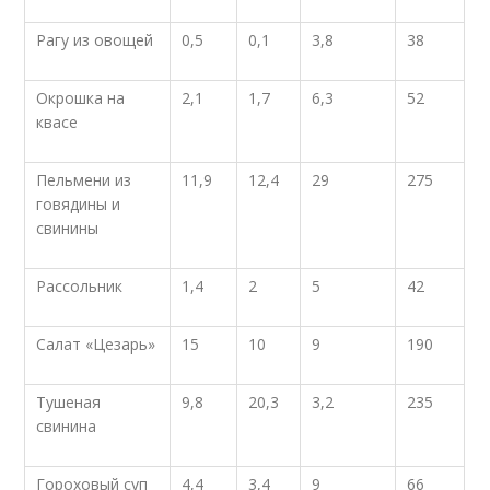
Рагу из овощей
0,5
0,1
3,8
38
Окрошка на
2,1
1,7
6,3
52
квасе
Пельмени из
11,9
12,4
29
275
говядины и
свинины
Рассольник
1,4
2
5
42
Салат «Цезарь»
15
10
9
190
Тушеная
9,8
20,3
3,2
235
свинина
Гороховый суп
4,4
3,4
9
66