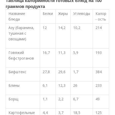
Таблица калорийности готовых блюд на 100
граммов продукта
Название
Белки
Жиры
Углеводы
Калор
блюда
- ость
Азу (баранина,
12
14,2
10,2
214
тушеная с
овощами)
Говяжий
16,7
11,3
5,9
193
бефстроганов
Бифштекс
27,8
29,6
1,7
384
Блины
6,1
12,3
26
233
Борщ
1,1
2,2
6,7
49
Картофельные
4,4
3,7
18,5
125