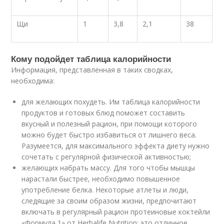
Щи
1
3,8
2,1
38
Кому подойдет таблица калорийности
Информация, представленная в таких сводках,
необходима:
для желающих похудеть. Им таблица калорийности
продуктов и готовых блюд поможет составить
вкусный и полезный рацион, при помощи которого
можно будет быстро избавиться от лишнего веса.
Разумеется, для максимального эффекта диету нужно
сочетать с регулярной физической активностью;
желающих набрать массу. Для того чтобы мышцы
нарастали быстрее, необходимо повышенное
употребление белка. Некоторые атлеты и люди,
следящие за своим образом жизни, предпочитают
включать в регулярный рацион протеиновые коктейли
«Формула 1» от Herbalife Nutrition: это отличное