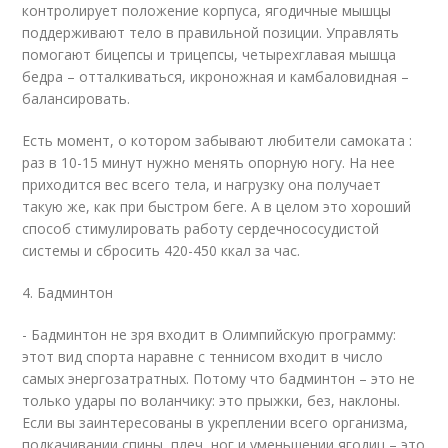
контролирует положение корпуса, ягодичные мышцы
поддерживают тело в правильной позиции. Управлять
помогают бицепсы и трицепсы, четырехглавая мышца
бедра – отталкиваться, икроножная и камбаловидная –
балансировать.
Есть момент, о котором забывают любители самоката :
раз в 10-15 минут нужно менять опорную ногу. На нее
приходится вес всего тела, и нагрузку она получает
такую же, как при быстром беге. А в целом это хороший
способ стимулировать работу сердечнососудистой
системы и сбросить 420-450 ккал за час.
4. Бадминтон
- Бадминтон не зря входит в Олимпийскую программу:
этот вид спорта наравне с теннисом входит в число
самых энергозатратных. Потому что бадминтон – это не
только удары по воланчику: это прыжки, без, наклоны.
Если вы заинтересованы в укреплении всего организма,
подкачивании спины, плеч, ног и уменьшении ягодиц – это