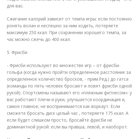
для вас.
Сжигание калорий зависит от темпа игры: если постоянно
ронять волан и неспешно за ним ходить, потеряете
максимум 250 ккал. При сохранении хорошего темпа, за
час можно сжечь до 400 ккал.
5. Фрисби
- Фрисби используют во множестве игр – от фрисби-
гольфа (когда нужно пройти определенное расстояние за
определенное количество бросков, - прим.Ред.) до гатса
(команды по пять человек бросают и ловят фрисби одной
рукой). Спортсмены называют его «пляжным фитнесом»: у
вас работают плечи и руки, улучшается координация и,
самое главное, не воспринимается как воркаут. Если
сможете бросать диск целый час , потеряете 175 ккал. А
если будет слишком просто, бросайте фрисби не
доминантной рукой: если вы правша, левой, и наоборот.