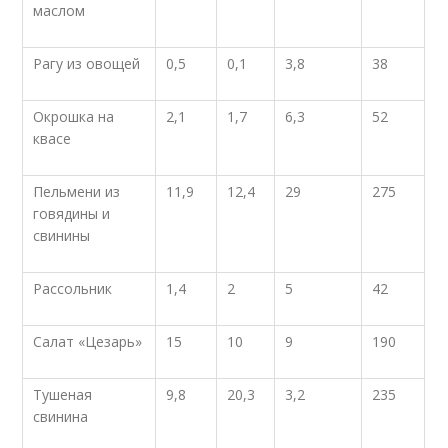
маслом
Рагу из овощей
0,5
0,1
3,8
38
Окрошка на
2,1
1,7
6,3
52
квасе
Пельмени из
11,9
12,4
29
275
говядины и
свинины
Рассольник
1,4
2
5
42
Салат «Цезарь»
15
10
9
190
Тушеная
9,8
20,3
3,2
235
свинина