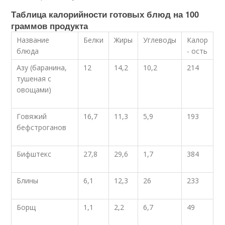
Таблица калорийности готовых блюд на 100
граммов продукта
Название
Белки
Жиры
Углеводы
Калор
блюда
- ость
Азу (баранина,
12
14,2
10,2
214
тушеная с
овощами)
Говяжий
16,7
11,3
5,9
193
бефстроганов
Бифштекс
27,8
29,6
1,7
384
Блины
6,1
12,3
26
233
Борщ
1,1
2,2
6,7
49