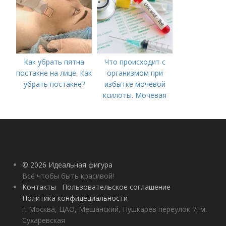
Как убрать пятна
Что происходит с
постакне на лице. Как
организмом при
убрать постакне?
избытке мочевой
ксилоты. Мочевая
кислота в крови:
норма и отклонения
© 2026 Идеальная фигура
Всё чтобы быть красивой!
Контакты
Пользовательское соглашение
Политика конфидециальности
г. Москва, ЦАО, Мещанский, Пушкарев переулок 7, м.
Сухаревская