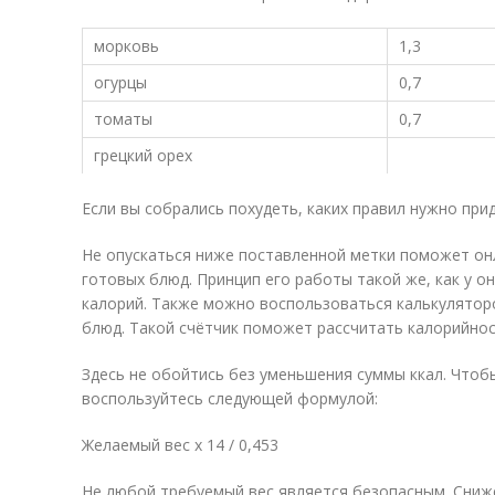
морковь
1,3
огурцы
0,7
томаты
0,7
грецкий орех
Если вы собрались похудеть, каких правил нужно при
Не опускаться ниже поставленной метки поможет он
готовых блюд. Принцип его работы такой же, как у о
калорий. Также можно воспользоваться калькулятор
блюд. Такой счётчик поможет рассчитать калорийнос
Здесь не обойтись без уменьшения суммы ккал. Чтоб
воспользуйтесь следующей формулой:
Желаемый вес х 14 / 0,453
Не любой требуемый вес является безопасным. Сниж