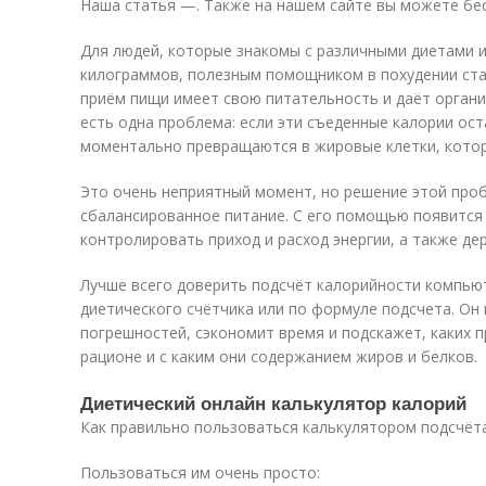
Наша статья —. Также на нашем сайте вы можете бесп
Для людей, которые знакомы с различными диетами 
килограммов, полезным помощником в похудении ста
приём пищи имеет свою питательность и даёт органи
есть одна проблема: если эти съеденные калории ос
моментально превращаются в жировые клетки, котор
Это очень неприятный момент, но решение этой про
сбалансированное питание. С его помощью появитс
контролировать приход и расход энергии, а также дер
Лучше всего доверить подсчёт калорийности компью
диетического счётчика или по формуле подсчета. О
погрешностей, сэкономит время и подскажет, каких 
рационе и с каким они содержанием жиров и белков.
Диетический онлайн калькулятор калорий
Как правильно пользоваться калькулятором подсчёт
Пользоваться им очень просто: