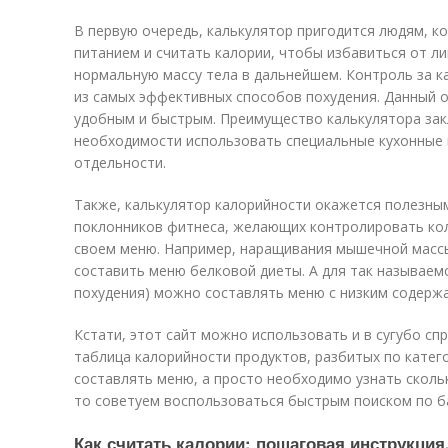
В первую очередь, калькулятор пригодится людям, к
питанием и считать калории, чтобы избавиться от л
нормальную массу тела в дальнейшем. Контроль за 
из самых эффективных способов похудения. Данный о
удобным и быстрым. Преимущество калькулятора зак
необходимости использовать специальные кухонные 
отдельности.
Также, калькулятор калорийности окажется полезны
поклонников фитнеса, желающих контролировать кол
своем меню. Например, наращивания мышечной масс
составить меню белковой диеты. А для так называем
похудения) можно составлять меню с низким содерж
Кстати, этот сайт можно использовать и в сугубо спр
таблица калорийности продуктов, разбитых по катего
составлять меню, а просто необходимо узнать скольк
то советуем воспользоваться быстрым поиском по ба
Как считать калории: пошаговая инструкция