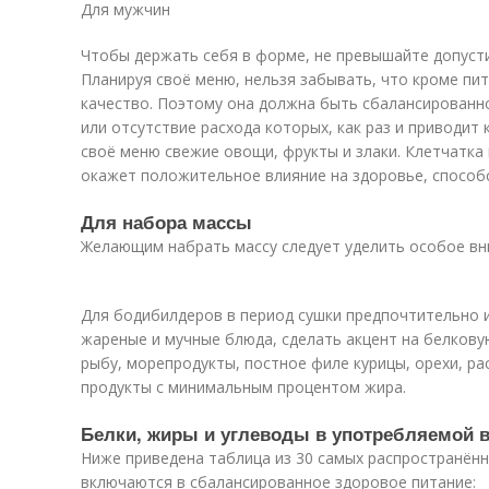
Для мужчин
Чтобы держать себя в форме, не превышайте допуст
Планируя своё меню, нельзя забывать, что кроме пи
качество. Поэтому она должна быть сбалансированн
или отсутствие расхода которых, как раз и приводит 
своё меню свежие овощи, фрукты и злаки. Клетчатка п
окажет положительное влияние на здоровье, способ
Для набора массы
Желающим набрать массу следует уделить особое вн
Для бодибилдеров в период сушки предпочтительно и
жареные и мучные блюда, сделать акцент на белковую 
рыбу, морепродукты, постное филе курицы, орехи, р
продукты с минимальным процентом жира.
Белки, жиры и углеводы в употребляемой 
Ниже приведена таблица из 30 самых распространённ
включаются в сбалансированное здоровое питание: