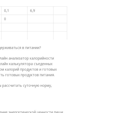
0,1
6,9
0
держиваться в питании?
лайн анализатор калорийности
нлайн калькулятора съеденных
ом калорий продуктов и готовых
ть готовых продуктов питания.
ы рассчитать суточную норму,
ение энергетической ценности пищи