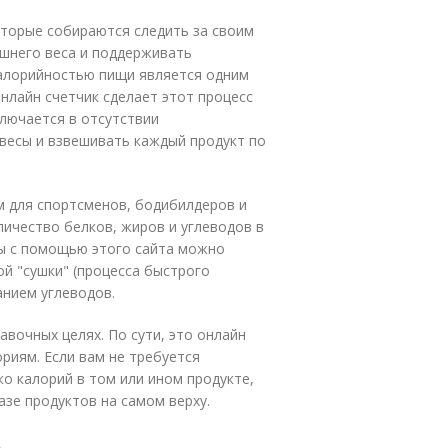
оторые собираются следить за своим
ишнего веса и поддерживать
калорийностью пищи является одним
нлайн счетчик сделает этот процесс
лючается в отсутствии
весы и взвешивать каждый продукт по
м для спортсменов, бодибилдеров и
ичество белков, жиров и углеводов в
ы с помощью этого сайта можно
ой "сушки" (процесса быстрого
анием углеводов.
авочных целях. По сути, это онлайн
риям. Если вам не требуется
о калорий в том или ином продукте,
зе продуктов на самом верху.
.