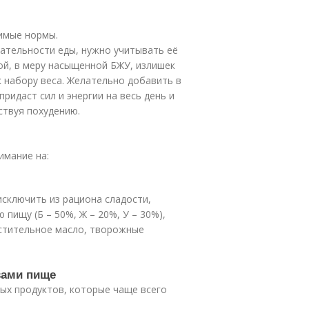
имые нормы.
тательности еды, нужно учитывать её
ой, в меру насыщенной БЖУ, излишек
к набору веса. Желательно добавить в
ридаст сил и энергии на весь день и
ствуя похудению.
имание на:
сключить из рациона сладости,
пищу (Б – 50%, Ж – 20%, У – 30%),
астительное масло, творожные
вами пище
ых продуктов, которые чаще всего