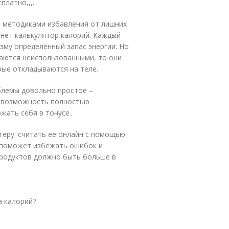
латно,,,.
и методиками избавления от лишних
нет калькулятор калорий. Каждый
зму определённый запас энергии. Но
таются неиспользованными, то они
ые откладываются на теле.
блемы довольно простое –
я возможность полностью
жать себя в тонусе..
теру: считать её онлайн с помощью
н поможет избежать ошибок и
продуктов должно быть больше в
а калорий?