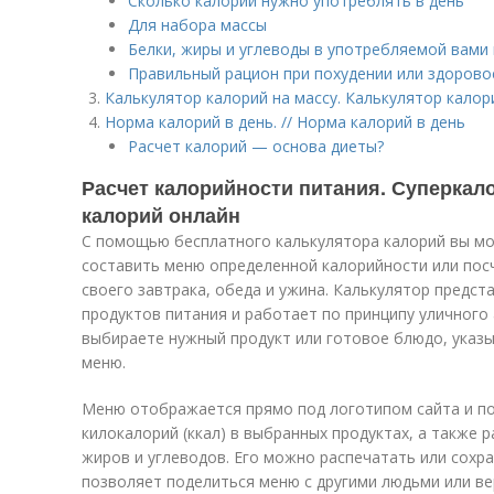
Сколько калорий нужно употреблять в день
Для набора массы
Белки, жиры и углеводы в употребляемой вами
Правильный рацион при похудении или здорово
Калькулятор калорий на массу. Калькулятор калор
Норма калорий в день. // Норма калорий в день
Расчет калорий — основа диеты?
Расчет калорийности питания. Суперкало
калорий онлайн
С помощью бесплатного калькулятора калорий вы мо
составить меню определенной калорийности или пос
своего завтрака, обеда и ужина. Калькулятор предст
продуктов питания и работает по принципу уличного 
выбираете нужный продукт или готовое блюдо, указы
меню.
Меню отображается прямо под логотипом сайта и п
килокалорий (ккал) в выбранных продуктах, а также р
жиров и углеводов. Его можно распечатать или сохр
позволяет поделиться меню с другими людьми или ве