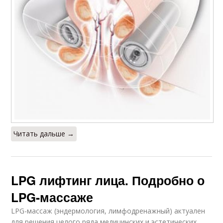
Читать дальше →
LPG лифтинг лица. Подробно о
LPG-массаже
LPG-массаж (эндермология, лимфодренажный) актуален
для решения целого ряда медицинских и эстетических