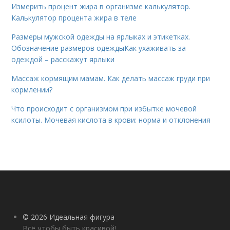
Измерить процент жира в организме калькулятор.
Калькулятор процента жира в теле
Размеры мужской одежды на ярлыках и этикетках.
Обозначение размеров одеждыКак ухаживать за
одеждой – расскажут ярлыки
Массаж кормящим мамам. Как делать массаж груди при
кормлении?
Что происходит с организмом при избытке мочевой
ксилоты. Мочевая кислота в крови: норма и отклонения
© 2026 Идеальная фигура
Всё чтобы быть красивой!