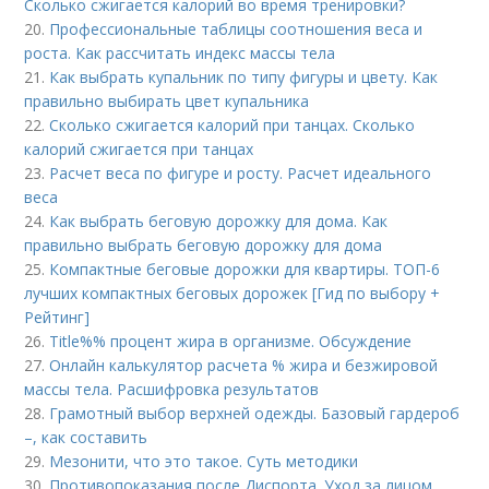
Сколько сжигается калорий во время тренировки?
20.
Профессиональные таблицы соотношения веса и
роста. Как рассчитать индекс массы тела
21.
Как выбрать купальник по типу фигуры и цвету. Как
правильно выбирать цвет купальника
22.
Сколько сжигается калорий при танцах. Сколько
калорий сжигается при танцах
23.
Расчет веса по фигуре и росту. Расчет идеального
веса
24.
Как выбрать беговую дорожку для дома. Как
правильно выбрать беговую дорожку для дома
25.
Компактные беговые дорожки для квартиры. ТОП-6
лучших компактных беговых дорожек [Гид по выбору +
Рейтинг]
26.
Title%% процент жира в организме. Обсуждение
27.
Онлайн калькулятор расчета % жира и безжировой
массы тела. Расшифровка результатов
28.
Грамотный выбор верхней одежды. Базовый гардероб
–, как составить
29.
Мезонити, что это такое. Суть методики
30.
Противопоказания после Диспорта. Уход за лицом