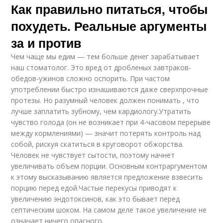
Как правильно питаться, чтобы
похудеть. Реальные аргументы
за и против
Чем чаще мы едим — тем больше денег зарабатывает
наш стоматолог. Это вред от дробленых завтраков-
обедов-ужинов сложно оспорить. При частом
употреблении быстро изнашиваются даже сверхпрочные
протезы. Но разумный человек должен понимать , что
лучше заплатить зубному, чем кардиологу.Утратить
чувство голода (он не возникает при 4-часовом перерыве
между кормлениями) — значит потерять контроль над
собой, рискуя скатиться в круговорот обжорства.
Человек не чувствует сытости, поэтому начнет
увеличивать объем порции. Основным контраргументом
к этому высказыванию является предложение взвесить
порцию перед едой.Частые перекусы приводят к
увеличению эндотоксинов, как это бывает перед
септическим шоком. На самом деле такое увеличение не
означает ничего опасного.