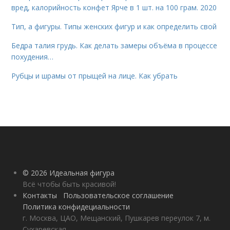
вред, калорийность конфет Ярче в 1 шт. на 100 грам. 2020
Тип, а фигуры. Типы женских фигур и как определить свой
Бедра талия грудь. Как делать замеры объёма в процессе
похудения…
Рубцы и шрамы от прыщей на лице. Как убрать
© 2026 Идеальная фигура
Всё чтобы быть красивой!
Контакты
Пользовательское соглашение
Политика конфидециальности
г. Москва, ЦАО, Мещанский, Пушкарев переулок 7, м.
Сухаревская