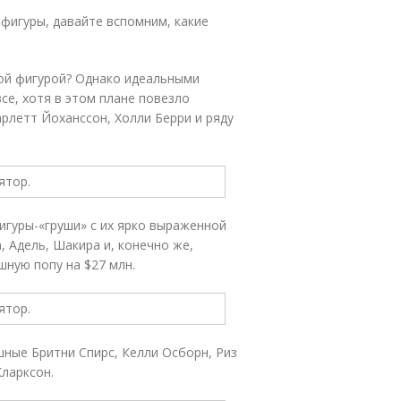
 фигуры, давайте вспомним, какие
ной фигурой? Однако идеальными
се, хотя в этом плане повезло
рлетт Йоханссон, Холли Берри и ряду
игуры-«груши» с их ярко выраженной
, Адель, Шакира и, конечно же,
ную попу на $27 млн.
ные Бритни Спирс, Келли Осборн, Риз
Кларксон.