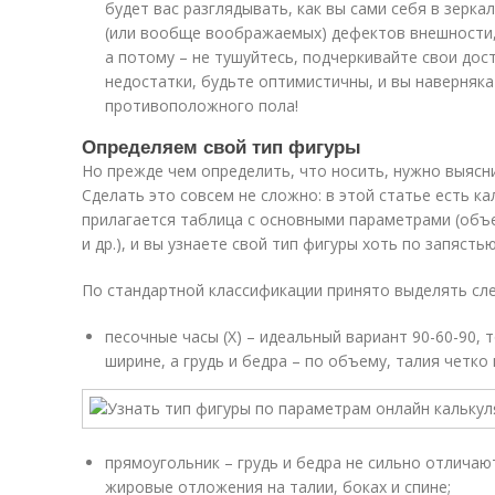
будет вас разглядывать, как вы сами себя в зерка
(или вообще воображаемых) дефектов внешности, 
а потому – не тушуйтесь, подчеркивайте свои дос
недостатки, будьте оптимистичны, и вы наверняк
противоположного пола!
Определяем свой тип фигуры
Но прежде чем определить, что носить, нужно выясни
Сделать это совсем не сложно: в этой статье есть ка
прилагается таблица с основными параметрами (объе
и др.), и вы узнаете свой тип фигуры хоть по запястью
По стандартной классификации принято выделять сл
песочные часы (Х) – идеальный вариант 90-60-90, 
ширине, а грудь и бедра – по объему, талия четко
прямоугольник – грудь и бедра не сильно отличаю
жировые отложения на талии, боках и спине;