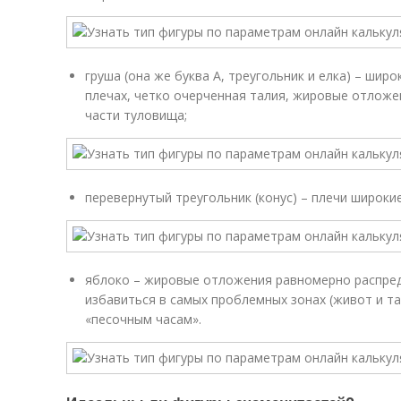
груша (она же буква А, треугольник и елка) – шир
плечах, четко очерченная талия, жировые отлож
части туловища;
перевернутый треугольник (конус) – плечи широкие
яблоко – жировые отложения равномерно распреде
избавиться в самых проблемных зонах (живот и тал
«песочным часам».