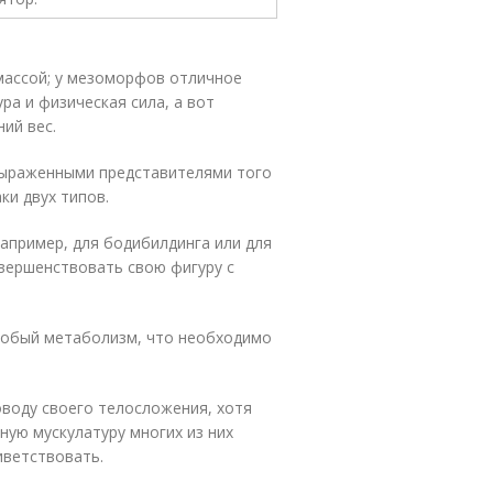
ассой; у мезоморфов отличное
а и физическая сила, а вот
ий вес.
выраженными представителями того
ки двух типов.
апример, для бодибилдинга или для
овершенствовать свою фигуру с
особый метаболизм, что необходимо
оводу своего телосложения, хотя
ную мускулатуру многих из них
иветствовать.