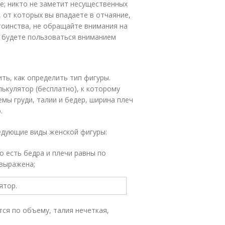
ле; никто не заметит несущественных
от которых вы впадаете в отчаяние,
тоинства, не обращайте внимания на
а будете пользоваться вниманием
ть, как определить тип фигуры.
лькулятор (бесплатно), к которому
мы груди, талии и бедер, ширина плеч
.
едующие виды женской фигуры:
то есть бедра и плечи равны по
 выражена;
тся по объему, талия нечеткая,