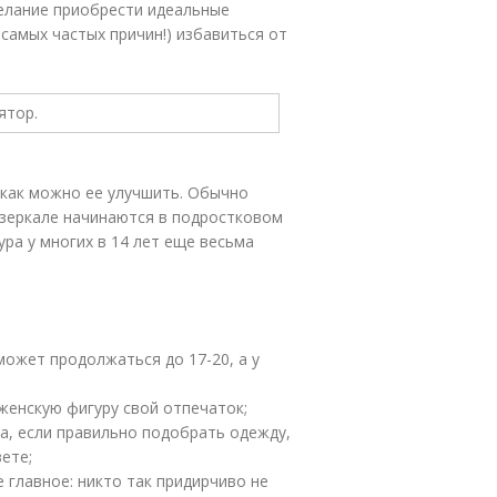
елание приобрести идеальные
 самых частых причин!) избавиться от
как можно ее улучшить. Обычно
 зеркале начинаются в подростковом
ура у многих в 14 лет еще весьма
может продолжаться до 17-20, а у
женскую фигуру свой отпечаток;
ла, если правильно подобрать одежду,
ете;
е главное: никто так придирчиво не