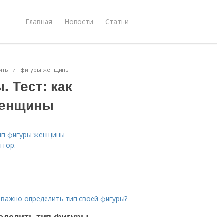
Главная
Новости
Статьи
елить тип фигуры женщины
 Тест: как
женщины
тип фигуры женщины
ятор.
 важно определить тип своей фигуры?
ределить тип фигуры