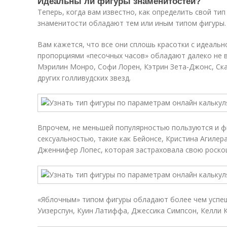
Идеальны ли фигуры знаменитостей?
Теперь, когда вам известно, как определить свой тип
знаменитости обладают тем или иным типом фигуры.
Вам кажется, что все они сплошь красотки с идеаль
пропорциями «песочных часов» обладают далеко не в
Мэрилин Монро, Софи Лорен, Кэтрин Зета-Джонс, Ска
других голливудских звезд.
Впрочем, не меньшей популярностью пользуются и ф
сексуальностью, такие как Бейонсе, Кристина Агилера
Дженнифер Лопес, которая застраховала свою роскош
«Яблочным» типом фигуры обладают более чем успеш
Уизерспун, Куин Латиффа, Джессика Симпсон, Келли 