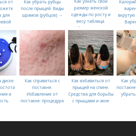
Как узнать свой
ься от
Как убрать рубцы
Калорий
размер женской
можете
после прыщей. Виды
варен
одежды по росту и
ы для
шрамов (рубцов) –
вкрутую 
весу таблица.
ревой
Варен
Калькулятор
акне)
кало
размеров одежды и
обуви
 диске
Как справиться с
Как избавиться от
Как уб
ростота
постакне.
прыщей на спине.
постакне
ния и
Избавление от
Средства для борьбы
убрать
ость
постакне: процедура
с прыщами и акне