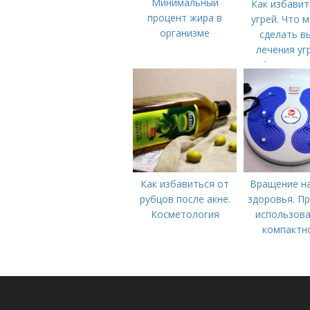
Минимальный
Как избавит
процент жира в
угрей. Что 
организме
сделать в
лечения уг
болезни (
Как избавиться от
Вращение на
рубцов после акне.
здоровья. П
Косметология
использова
компактн