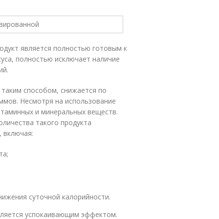
одукт является полностью готовым к
куса, полностью исключает наличие
ий.
 таким способом, снижается по
аммов. Несмотря на использование
итаминных и минеральных веществ.
оличества такого продукта
, включая:
та;
нижения суточной калорийности.
вляется успокаивающим эффектом.