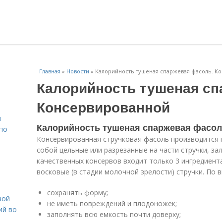
Главная
»
Новости
»
Калорийность тушеная спаржевая фасоль. К
Калорийность тушеная сп
Консервированной
н
Калорийность тушеная спаржевая фасол
 по
Консервированная стручковая фасоль производится 
собой цельные или разрезанные на части стручки, за
качественных консервов входит только 3 ингредиента
восковые (в стадии молочной зрелости) стручки. По 
сохранять форму;
вой
не иметь повреждений и плодоножек;
ий во
заполнять всю емкость почти доверху;