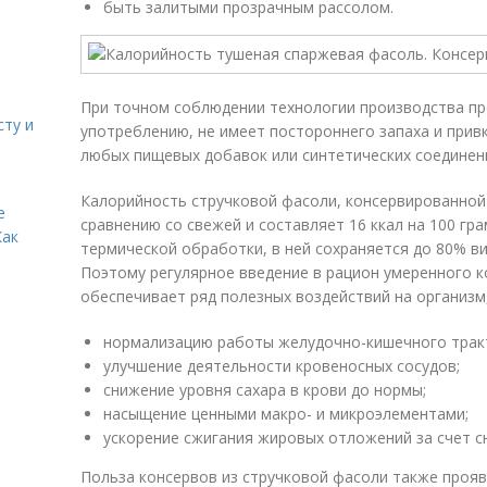
быть залитыми прозрачным рассолом.
При точном соблюдении технологии производства пр
сту и
употреблению, не имеет постороннего запаха и прив
любых пищевых добавок или синтетических соединен
Калорийность стручковой фасоли, консервированной
е
сравнению со свежей и составляет 16 ккал на 100 гр
Как
термической обработки, в ней сохраняется до 80% в
Поэтому регулярное введение в рацион умеренного к
обеспечивает ряд полезных воздействий на организм
нормализацию работы желудочно-кишечного трак
улучшение деятельности кровеносных сосудов;
снижение уровня сахара в крови до нормы;
насыщение ценными макро- и микроэлементами;
ускорение сжигания жировых отложений за счет с
Польза консервов из стручковой фасоли также проя