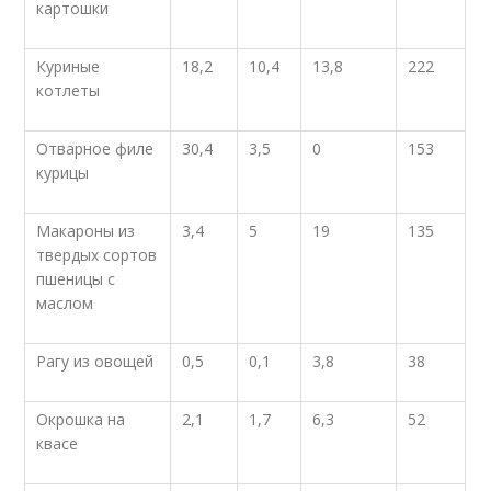
картошки
Куриные
18,2
10,4
13,8
222
котлеты
Отварное филе
30,4
3,5
0
153
курицы
Макароны из
3,4
5
19
135
твердых сортов
пшеницы с
маслом
Рагу из овощей
0,5
0,1
3,8
38
Окрошка на
2,1
1,7
6,3
52
квасе