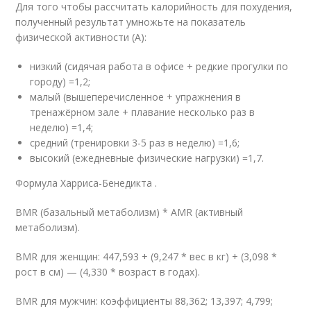
Для того чтобы рассчитать калорийность для похудения,
полученный результат умножьте на показатель
физической активности (А):
низкий (сидячая работа в офисе + редкие прогулки по
городу) =1,2;
малый (вышеперечисленное + упражнения в
тренажёрном зале + плавание несколько раз в
неделю) =1,4;
средний (тренировки 3-5 раз в неделю) =1,6;
высокий (ежедневные физические нагрузки) =1,7.
Формула Харриса-Бенедикта .
BMR (базальный метаболизм) * AMR (активный
метаболизм).
BMR для женщин: 447,593 + (9,247 * вес в кг) + (3,098 *
рост в см) — (4,330 * возраст в годах).
BMR для мужчин: коэффициенты 88,362; 13,397; 4,799;