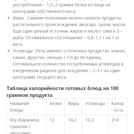
употребления – 1,5–2 грамма белка из пищи на
килограмм собственного веса.
Жиры . Самыми полезными можно назвать продукты
растительного происхождения: авокадо, орехи, масла.
Еще один ценный источник жиров и кислот омега-3 –
рыба. Оптимальное соотношение – 0,8–1,1 г на 1 кг
веса.
Углеводы . Речь именно о полезных продуктах: злаках,
кашах, фруктах, овощах с ГИ до 60 единиц.
Оптимальное количество потребляемых углеводов в
ежедневном рационе для похудения – 2–3 г на один
килограмм текущего веса.
Таблица калорийности готовых блюд на 100
граммов продукта
Название
Белки
Жиры
Углеводы
Калор
блюда
- ость
Азу (баранина,
12
14,2
10,2
214
тушеная с
овощами)