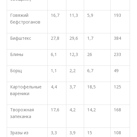
Говяжий
16,7
11,3
5,9
193
бефстроганов
Бифштекс
27,8
29,6
1,7
384
Блины
6,1
12,3
26
233
Борщ
1,1
2,2
6,7
49
Картофельные
4,4
3,7
18,5
125
вареники
Творожная
17,6
4,2
14,2
168
запеканка
Зразы из
3,3
3,9
15
108