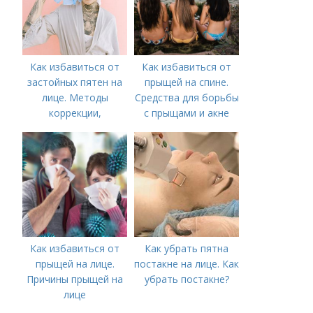
Как избавиться от
Как избавиться от
застойных пятен на
прыщей на спине.
лице. Методы
Средства для борьбы
коррекции,
с прыщами и акне
аппаратного лечения
акне и удаления
рубцов и шрамов
постакне
Как избавиться от
Как убрать пятна
прыщей на лице.
постакне на лице. Как
Причины прыщей на
убрать постакне?
лице