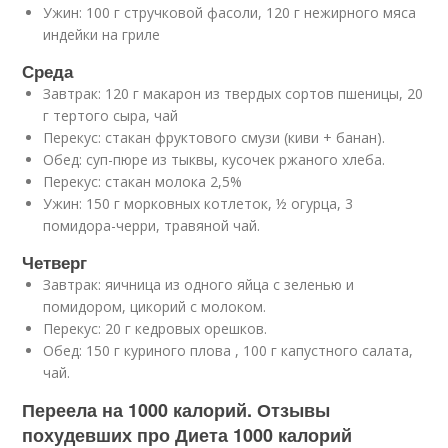
Ужин: 100 г стручковой фасоли, 120 г нежирного мяса
индейки на гриле
Среда
Завтрак: 120 г макарон из твердых сортов пшеницы, 20
г тертого сыра, чай
Перекус: стакан фруктового смузи (киви + банан).
Обед: суп-пюре из тыквы, кусочек ржаного хлеба.
Перекус: стакан молока 2,5%
Ужин: 150 г морковных котлеток, ½ огурца, 3
помидора-черри, травяной чай.
Четверг
Завтрак: яичница из одного яйца с зеленью и
помидором, цикорий с молоком.
Перекус: 20 г кедровых орешков.
Обед: 150 г куриного плова , 100 г капустного салата,
чай.
Переела на 1000 калорий. Отзывы
похудевших про Диета 1000 калорий