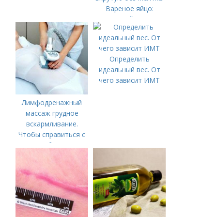
Вареное яйцо:
калорийность
Определить
идеальный вес. От
чего зависит ИМТ
Лимфодренажный
массаж грудное
вскармливание.
Чтобы справиться с
нагрубанием,
необходимо
предпринять
следующие действия: