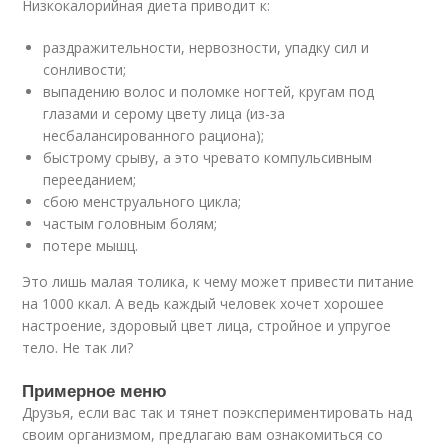
Низкокалорийная диета приводит к:
раздражительности, нервозности, упадку сил и
сонливости;
выпадению волос и поломке ногтей, кругам под
глазами и серому цвету лица (из-за
несбалансированного рациона);
быстрому срыву, а это чревато компульсивным
перееданием;
сбою менструального цикла;
частым головным болям;
потере мышц.
Это лишь малая толика, к чему может привести питание
на 1000 ккал. А ведь каждый человек хочет хорошее
настроение, здоровый цвет лица, стройное и упругое
тело. Не так ли?
Примерное меню
Друзья, если вас так и тянет поэкспериментировать над
своим организмом, предлагаю вам ознакомиться со