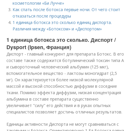
косметологии «Би Лучче»
Как спать после ботокса первые ночи. От чего стоит
отказаться после процедуры
1 единица ботокса это сколько единиц диспорта.
Различия между «Ботоксом» и «Диспортом»
1 единица ботокса это сколько. Диспорт /
Dysport (Ipsen, Франция)
Диспорт - главный конкурент для препарата Ботокс. В его
составе также содержится ботулинический токсин типа А
и сывороточный человеческий альбумин (125 мкг),
вспомогательное вещество - лактозы моногидрат (2,5
мг). Он характеризуется более низкой молекулярной
массой и высокой способностью диффузии в соседние
ткани. Помимо эффекта диффузии, низкая концентрация
альбумина в составе препарата существенно
увеличивает "силу" его действия и в руках опытных
специалистов позволяет достичь отличных результатов.
Единицы активности Диспорта не могут сравниваться с
таковыми у Ботокса. Ориентировочно 1 Ед Ботокса равна