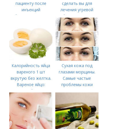
пациенту после
сделать вы для
инъекций
лечения угревой
ботулотоксинов
болезни (акне)
(ботокс/диспорт)
Калорийность яйца
Сухая кожа под
вареного 1 шт
глазами морщины.
вкрутую без желтка.
Самые частые
Вареное яйцо:
проблемы кожи
калорийность
вокруг глаз