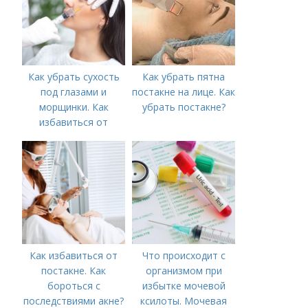
Как убрать сухость
Как убрать пятна
под глазами и
постакне на лице. Как
морщинки. Как
убрать постакне?
избавиться от
морщин под глазами:
косметологические
процедуры
Как избавиться от
Что происходит с
постакне. Как
организмом при
бороться с
избытке мочевой
последствиями акне?
ксилоты. Мочевая