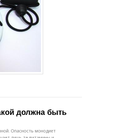
акой должна быть
зной. Опасность монодиет
учает лишь те витамины и