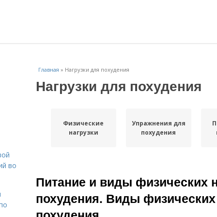
Главная
»
Нагрузки для похудения
Нагрузки для похудения
Физические
Упражнения для
П
нагрузки
похудения
вой
ий во
Питание и виды физических н
н
похудения. Виды физических 
 по
похудения