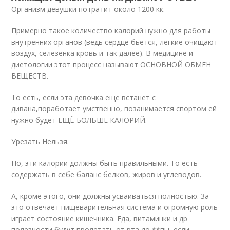
Организм девушки потратит около 1200 кк.⠀
Примерно такое количество калорий нужно для работы
внутренних органов (ведь сердце бьётся, лёгкие очищают
воздух, селезенка кровь и так далее). В медицине и
диетологии этот процесс называют ОСНОВНОЙ ОБМЕН
ВЕЩЕСТВ.⠀
То есть, если эта девочка ещё встанет с
дивана,поработает умственно, позанимается спортом ей
нужно будет ЕЩЁ БОЛЬШЕ КАЛОРИЙ.⠀
Урезать Нельзя.⠀
Но, эти калории должны быть правильными. То есть
содержать в себе баланс белков, жиров и углеводов.⠀
А, кроме этого, они должны усваиваться полностью. За
это отвечает пищеварительная система и огромную роль
играет состояние кишечника. Еда, витаминки и др
полезности будут пролетать от рта до **пы, если