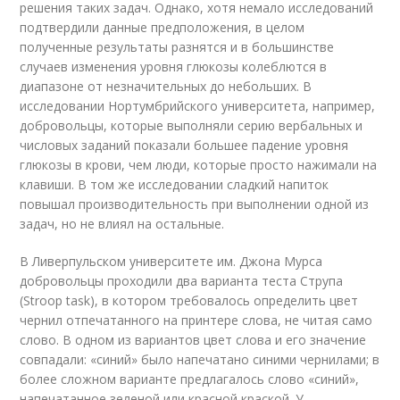
решения таких задач. Однако, хотя немало исследований
подтвердили данные предположения, в целом
полученные результаты разнятся и в большинстве
случаев изменения уровня глюкозы колеблются в
диапазоне от незначительных до небольших. В
исследовании Нортумбрийского университета, например,
добровольцы, которые выполняли серию вербальных и
числовых заданий показали большее падение уровня
глюкозы в крови, чем люди, которые просто нажимали на
клавиши. В том же исследовании сладкий напиток
повышал производительность при выполнении одной из
задач, но не влиял на остальные.
В Ливерпульском университете им. Джона Мурса
добровольцы проходили два варианта теста Струпа
(Stroop task), в котором требовалось определить цвет
чернил отпечатанного на принтере слова, не читая само
слово. В одном из вариантов цвет слова и его значение
совпадали: «синий» было напечатано синими чернилами; в
более сложном варианте предлагалось слово «синий»,
напечатанное зеленой или красной краской. У