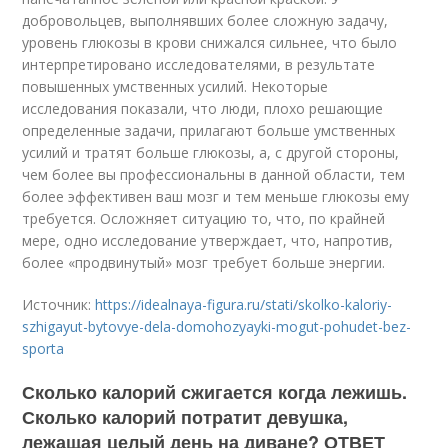
добровольцев, выполнявших более сложную задачу,
уровень глюкозы в крови снижался сильнее, что было
интерпретировано исследователями, в результате
повышенных умственных усилий. Некоторые
исследования показали, что люди, плохо решающие
определенные задачи, прилагают больше умственных
усилий и тратят больше глюкозы, а, с другой стороны,
чем более вы профессиональны в данной области, тем
более эффективен ваш мозг и тем меньше глюкозы ему
требуется. Осложняет ситуацию то, что, по крайней
мере, одно исследование утверждает, что, напротив,
более «продвинутый» мозг требует больше энергии.
Источник:
https://idealnaya-figura.ru/stati/skolko-kaloriy-
szhigayut-bytovye-dela-domohozyayki-mogut-pohudet-bez-
sporta
Сколько калорий сжигается когда лежишь.
Сколько калорий потратит девушка,
лежащая целый день на диване? ОТВЕТ