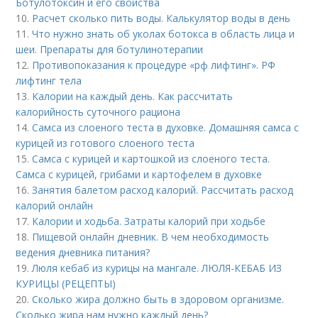
Ботулотоксин и его свойства
10.
Расчет сколько пить воды. Калькулятор воды в день
11.
Что нужно знать об уколах ботокса в область лица и
шеи. Препараты для ботулинотерапии
12.
Противопоказания к процедуре «рф лифтинг». РФ
лифтинг тела
13.
Калории на каждый день. Как рассчитать
калорийность суточного рациона
14.
Самса из слоеного теста в духовке. Домашняя самса с
курицей из готового слоеного теста
15.
Самса с курицей и картошкой из слоеного теста.
Самса с курицей, грибами и картофелем в духовке
16.
Занятия балетом расход калорий. Рассчитать расход
калорий онлайн
17.
Калории и ходьба. Затраты калорий при ходьбе
18.
Пищевой онлайн дневник. В чем необходимость
ведения дневника питания?
19.
Люля кебаб из курицы на мангале. ЛЮЛЯ-КЕБАБ ИЗ
КУРИЦЫ (РЕЦЕПТЫ)
20.
Сколько жира должно быть в здоровом организме.
Сколько жира нам нужно каждый день?