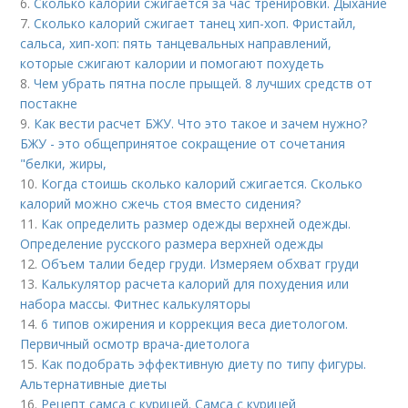
6.
Сколько калорий сжигается за час тренировки. Дыхание
7.
Сколько калорий сжигает танец хип-хоп. Фристайл,
сальса, хип-хоп: пять танцевальных направлений,
которые сжигают калории и помогают похудеть
8.
Чем убрать пятна после прыщей. 8 лучших средств от
постакне
9.
Как вести расчет БЖУ. Что это такое и зачем нужно?
БЖУ - это общепринятое сокращение от сочетания
"белки, жиры,
10.
Когда стоишь сколько калорий сжигается. Сколько
калорий можно сжечь стоя вместо сидения?
11.
Как определить размер одежды верхней одежды.
Определение русского размера верхней одежды
12.
Объем талии бедер груди. Измеряем обхват груди
13.
Калькулятор расчета калорий для похудения или
набора массы. Фитнес калькуляторы
14.
6 типов ожирения и коррекция веса диетологом.
Первичный осмотр врача-диетолога
15.
Как подобрать эффективную диету по типу фигуры.
Альтернативные диеты
16.
Рецепт самса с курицей. Самса с курицей