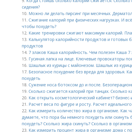
9.
Когда стоишь сколько калорий сжигается. Сколько
сидения?
10.
Можно ли делать пирсинг при месячных. Дермато
11.
Сжигание калорий при физических нагрузках. И вс
чтобы похудеть?
12.
Какие тренировки сжигают максимум калорий. Пл
13.
Калькулятор калорийности продуктов и готовых б
продуктов
14.
7 злаков Каша калорийность. Чем полезен Каша 7
15.
Гусиная лапка на лице. Ключевые провокаторы по
16.
Шашлык из курицы с майонезом. Шашлык из куриц
17.
Безопасное похудение без вреда для здоровья. Ка
похудеть
18.
Сужение носа ботоксом до и после. Безоперацио
19.
Сколько сжигается калорий при танцах. Сколько к
20.
Как открыть косметологический кабинет? бизнес-
21.
Расчет веса по фигуре и росту. Расчет идеального
22.
Как измерить количество жира в организме. Как ч
думаете, что пора бы немного похудеть или скинуть 
похудеть? Сколько жира скинуть? Сколько в организ
23.
Как измерить процент жира в организме дома с 