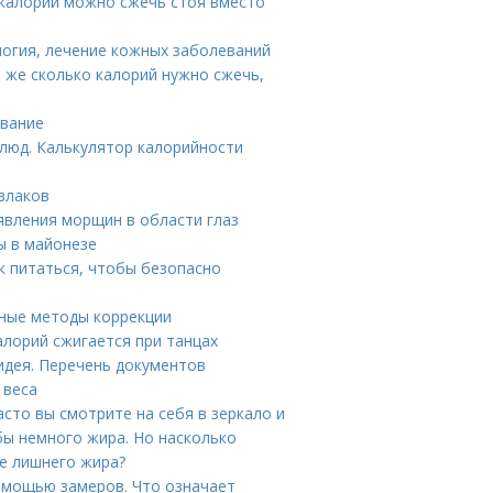
 калорий можно сжечь стоя вместо
логия, лечение кожных заболеваний
ё же сколько калорий нужно сжечь,
авание
люд. Калькулятор калорийности
 злаков
явления морщин в области глаз
ы в майонезе
к питаться, чтобы безопасно
нные методы коррекции
алорий сжигается при танцах
идея. Перечень документов
 веса
асто вы смотрите на себя в зеркало и
бы немного жира. Но насколько
ме лишнего жира?
помощью замеров. Что означает