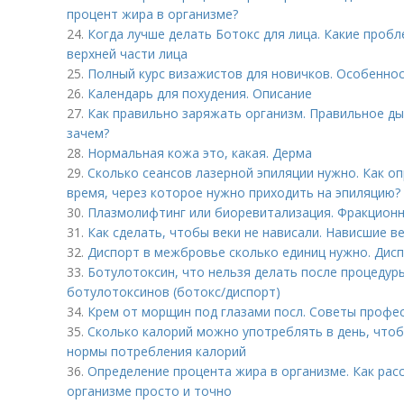
процент жира в организме?
24.
Когда лучше делать Ботокс для лица. Какие проб
верхней части лица
25.
Полный курс визажистов для новичков. Особеннос
26.
Календарь для похудения. Описание
27.
Как правильно заряжать организм. Правильное дых
зачем?
28.
Нормальная кожа это, какая. Дерма
29.
Сколько сеансов лазерной эпиляции нужно. Как о
время, через которое нужно приходить на эпиляцию?
30.
Плазмолифтинг или биоревитализация. Фракционн
31.
Как сделать, чтобы веки не нависали. Нависшие в
32.
Диспорт в межбровье сколько единиц нужно. Дисп
33.
Ботулотоксин, что нельзя делать после процедур
ботулотоксинов (ботокс/диспорт)
34.
Крем от морщин под глазами посл. Советы профе
35.
Сколько калорий можно употреблять в день, чтоб
нормы потребления калорий
36.
Определение процента жира в организме. Как рас
организме просто и точно