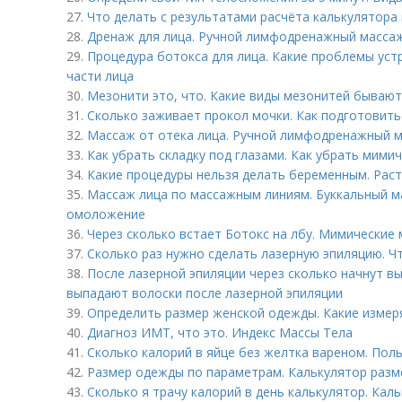
27.
Что делать с результатами расчёта калькулятора 
28.
Дренаж для лица. Ручной лимфодренажный массаж
29.
Процедура ботокса для лица. Какие проблемы уст
части лица
30.
Мезонити это, что. Какие виды мезонитей бывают
31.
Сколько заживает прокол мочки. Как подготовить
32.
Массаж от отека лица. Ручной лимфодренажный м
33.
Как убрать складку под глазами. Как убрать мими
34.
Какие процедуры нельзя делать беременным. Рас
35.
Массаж лица по массажным линиям. Буккальный ма
омоложение
36.
Через сколько встает Ботокс на лбу. Мимические 
37.
Сколько раз нужно сделать лазерную эпиляцию. Ч
38.
После лазерной эпиляции через сколько начнут в
выпадают волоски после лазерной эпиляции
39.
Определить размер женской одежды. Какие измер
40.
Диагноз ИМТ, что это. Индекс Массы Тела
41.
Сколько калорий в яйце без желтка вареном. Поль
42.
Размер одежды по параметрам. Калькулятор разм
43.
Сколько я трачу калорий в день калькулятор. Ка