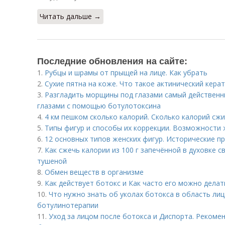
Читать дальше →
Последние обновления на сайте:
1.
Рубцы и шрамы от прыщей на лице. Как убрать
2.
Сухие пятна на коже. Что такое актинический кера
3.
Разгладить морщины под глазами самый действенн
глазами с помощью ботулотоксина
4.
4 км пешком сколько калорий. Сколько калорий сжи
5.
Типы фигур и способы их коррекции. Возможности
6.
12 основных типов женских фигур. Исторические п
7.
Как сжечь калории из 100 г запечённой в духовке с
тушеной
8.
Обмен веществ в организме
9.
Как действует ботокс и Как часто его можно делат
10.
Что нужно знать об уколах ботокса в область лиц
ботулинотерапии
11.
Уход за лицом после ботокса и Диспорта. Рекоме