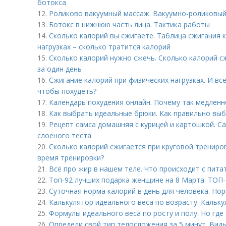
ботокса
12.
Роликово вакуумный массаж. Вакуумно-роликовый
13.
Ботокс в нижнюю часть лица. Тактика работы
14.
Сколько калорий вы сжигаете. Таблица сжигания 
нагрузках – сколько тратится калорий
15.
Сколько калорий нужно сжечь. Сколько калорий с
за один день
16.
Сжигание калорий при физических нагрузках. И вс
чтобы похудеть?
17.
Календарь похудения онлайн. Почему так медленн
18.
Как выбрать идеальные брюки. Как правильно выб
19.
Рецепт самса домашняя с курицей и картошкой. Са
слоеного теста
20.
Сколько калорий сжигается при круговой трениро
время тренировки?
21.
Всё про жир в нашем теле. Что происходит с пит
22.
Топ-92 лучших подарка женщине на 8 Марта. ТОП-
23.
Суточная норма калорий в день для человека. Нор
24.
Калькулятор идеального веса по возрасту. Кальку
25.
Формулы идеального веса по росту и полу. Но где
26.
Определи свой тип телосложения за 5 минут. Вид