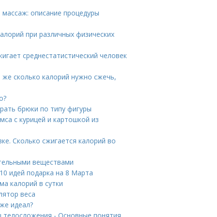
 массаж: описание процедуры
калорий при различных физических
жигает среднестатистический человек
ё же сколько калорий нужно сжечь,
о?
рать брюки по типу фигуры
мса с курицей и картошкой из
вке. Сколько сжигается калорий во
ательными веществами
10 идей подарка на 8 Марта
ма калорий в сутки
лятор веса
 же идеал?
ы телосложения - Основные понятия