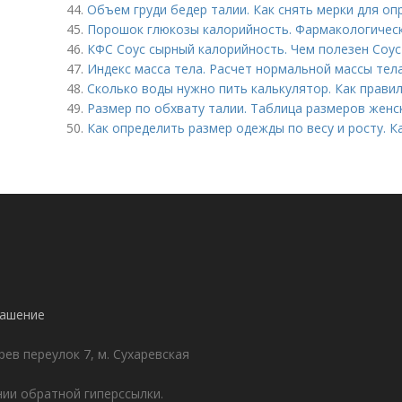
44.
Объем груди бедер талии. Как снять мерки для о
45.
Порошок глюкозы калорийность. Фармакологичес
46.
КФС Соус сырный калорийность. Чем полезен Соус
47.
Индекс масса тела. Расчет нормальной массы тел
48.
Сколько воды нужно пить калькулятор. Как прави
49.
Размер по обхвату талии. Таблица размеров жен
50.
Как определить размер одежды по весу и росту. 
лашение
ев переулок 7, м. Сухаревская
ии обратной гиперссылки.