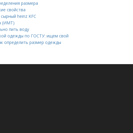
пределения размера
кие свойства
 сырный heinz KFC
а (ИМТ)
льно пить воду
ской одежды по ГОСТУ: ищем свой
Как определить размер одежды