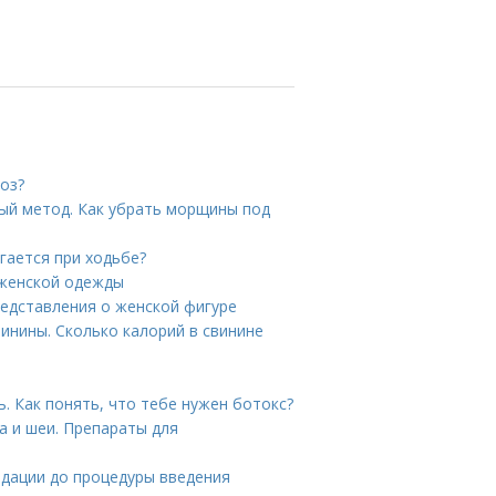
тоз?
ый метод. Как убрать морщины под
гается при ходьбе?
 женской одежды
редставления о женской фигуре
винины. Сколько калорий в свинине
ь. Как понять, что тебе нужен ботокс?
а и шеи. Препараты для
ндации до процедуры введения