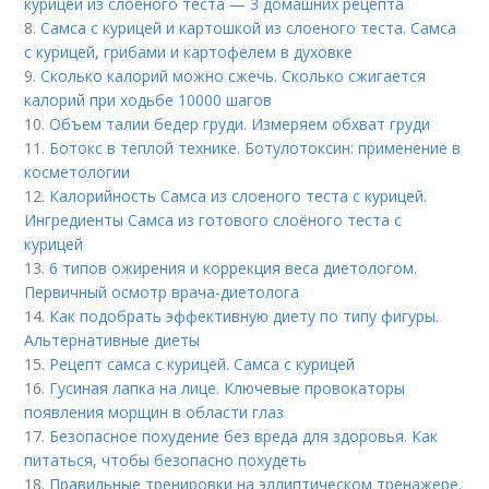
курицей из слоеного теста — 3 домашних рецепта
8.
Самса с курицей и картошкой из слоеного теста. Самса
с курицей, грибами и картофелем в духовке
9.
Сколько калорий можно сжечь. Сколько сжигается
калорий при ходьбе 10000 шагов
10.
Объем талии бедер груди. Измеряем обхват груди
11.
Ботокс в теплой технике. Ботулотоксин: применение в
косметологии
12.
Калорийность Самса из слоеного теста с курицей.
Ингредиенты Самса из готового слоёного теста с
курицей
13.
6 типов ожирения и коррекция веса диетологом.
Первичный осмотр врача-диетолога
14.
Как подобрать эффективную диету по типу фигуры.
Альтернативные диеты
15.
Рецепт самса с курицей. Самса с курицей
16.
Гусиная лапка на лице. Ключевые провокаторы
появления морщин в области глаз
17.
Безопасное похудение без вреда для здоровья. Как
питаться, чтобы безопасно похудеть
18.
Правильные тренировки на эллиптическом тренажере.