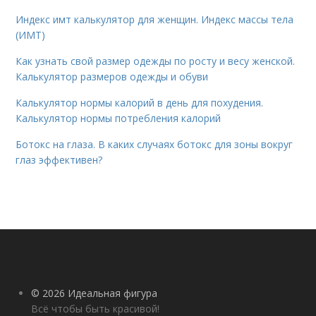
Индекс имт калькулятор для женщин. Индекс массы тела
(ИМТ)
Как узнать свой размер одежды по росту и весу женской.
Калькулятор размеров одежды и обуви
Калькулятор нормы калорий в день для похудения.
Калькулятор нормы потребления калорий
Ботокс на глаза. В каких случаях ботокс для зоны вокруг
глаз эффективен?
© 2026 Идеальная фигура
Всё чтобы быть красивой!