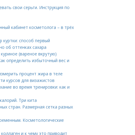
вать свои серьги. Инструкция по
нный кабинет косметолога – в трёх
р куртки: способ первый
бно об оттенках сахара
 куриное (вареное вкрутую)
Как определить избыточный вес и
измерить процент жира в теле
ти курсов для визажистов
ание во время тренировки: как и
калорий. Три кита
ых стран. Размерная сетка разных
еременным. Косметологические
 коллаген и к чему это приводит