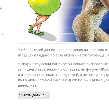
ом
н
 по
У обладателей данного телосложения лишний жир от
ягодицах и бедрах, то есть нижней части туловища. П
У людей с грушевидной фигурой меньше риск развити
за лишнего веса, нежели у обладателей фигуры «Ябло
и ягодицах скапливается под кожей, а не вокруг внут
при абдоминальном (брюшном) ожирении. Однако у н
целлюлита.
Читать дальше →