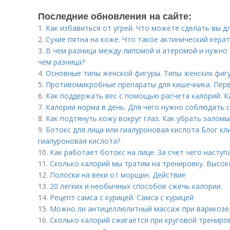
Последние обновления на сайте:
1.
Как избавиться от угрей. Что можете сделать вы дл
2.
Сухие пятна на коже. Что такое актинический кера
3.
В чем разница между липомой и атеромой и нужно л
чем разница?
4.
Основные типы женской фигуры. Типы женских фигу
5.
Противомикробные препараты для кишечника. Пер
6.
Как поддержать вес с помощью расчета калорий. К
7.
Калории норма в день. Для чего нужно соблюдать
8.
Как подтянуть кожу вокруг глаз. Как убрать заломы
9.
Ботокс для лица или гиалуроновая кислота Блог кли
гиалуроновая кислота?
10.
Как работает ботокс на лице. За счет чего насту
11.
Сколько калорий мы тратим на тренировку. Высо
12.
Полоски на веки от морщин. Действие
13.
20 легких и необычных способов сжечь калории.
14.
Рецепт самса с курицей. Самса с курицей
15.
Можно ли антицеллюлитный массаж при варикозе.
16.
Сколько калорий сжигается при круговой трениро