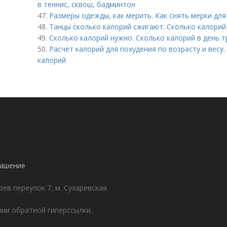
в теннис, сквош, бадминтон
47.
Размеры одежды, как мерить. Как снять мерки дл
48.
Танцы сколько калорий сжигают. Сколько калорий
49.
Сколько калорий нужно. Сколько калорий в день 
50.
Расчет калорий для похудения по возрасту и весу
калорий
лашение
ев переулок 7, м. Сухаревская
ии обратной гиперссылки.