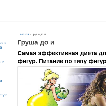
Главная
»
Груша до и
Груша до и
ра в
ой
Самая эффективная диета дл
фигур. Питание по типу фигу
а и
 и
сту и