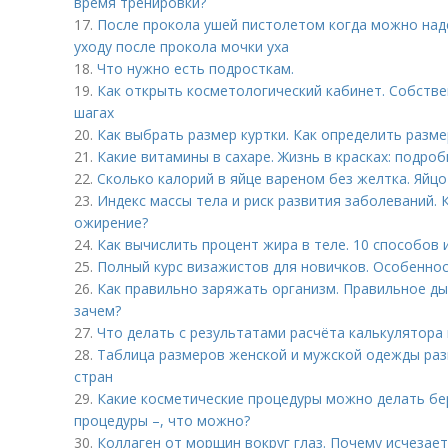
время тренировки?
17.
После прокола ушей пистолетом когда можно наде
уходу после прокола мочки уха
18.
Что нужно есть подросткам.
19.
Как открыть косметологический кабинет. Собстве
шагах
20.
Как выбрать размер куртки. Как определить разме
21.
Какие витамины в сахаре. Жизнь в красках: подро
22.
Сколько калорий в яйце вареном без желтка. Яйцо
23.
Индекс массы тела и риск развития заболеваний. 
ожирение?
24.
Как вычислить процент жира в теле. 10 способов 
25.
Полный курс визажистов для новичков. Особеннос
26.
Как правильно заряжать организм. Правильное дых
зачем?
27.
Что делать с результатами расчёта калькулятора 
28.
Таблица размеров женской и мужской одежды разн
стран
29.
Какие косметические процедуры можно делать б
процедуры –, что можно?
30.
Коллаген от морщин вокруг глаз. Почему исчезает