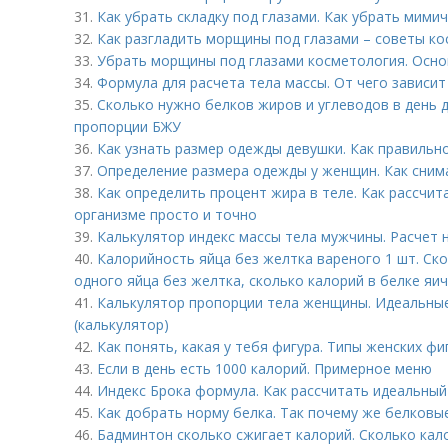
31.
Как убрать складку под глазами. Как убрать мими
32.
Как разгладить морщины под глазами – советы к
33.
Убрать морщины под глазами косметология. Осно
34.
Формула для расчета тела массы. От чего зависи
35.
Сколько нужно белков жиров и углеводов в день 
пропорции БЖУ
36.
Как узнать размер одежды девушки. Как правильн
37.
Определение размера одежды у женщин. Как сним
38.
Как определить процент жира в теле. Как рассчи
организме просто и точно
39.
Калькулятор индекс массы тела мужчины. Расчет 
40.
Калорийность яйца без желтка вареного 1 шт. Ск
одного яйца без желтка, сколько калорий в белке яи
41.
Калькулятор пропорции тела женщины. Идеальные
(калькулятор)
42.
Как понять, какая у тебя фигура. Типы женских фи
43.
Если в день есть 1000 калорий. Примерное меню
44.
Индекс Брока формула. Как рассчитать идеальный
45.
Как добрать норму белка. Так почему же белковы
46.
Бадминтон сколько сжигает калорий. Сколько кал