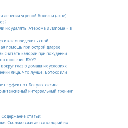
я лечения угревой болезни (акне)
тоз?
и их удалять. Атерома и Липома – в
р и как определить свой
вая помощь при острой диарее
ак считать калории при похудении
 соотношение БЖУ?
 вокруг глаз в домашних условиях
ники лица. Что лучше, Ботокс или
пает эффект от Ботулотоксина
коинтенсивный интервальный тренинг
 Содержание статьи:
вке. Сколько сжигается калорий во