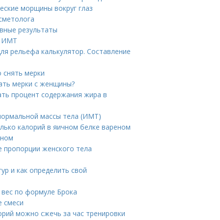
ческие морщины вокруг глаз
осметолога
вные результаты
т ИМТ
для рельефа калькулятор. Составление
о снять мерки
ать мерки с женщины?
тать процент содержания жира в
нормальной массы тела (ИМТ)
олько калорий в яичном белке вареном
чном
 пропорции женского тела
гур и как определить свой
 вес по формуле Брока
е смеси
орий можно сжечь за час тренировки