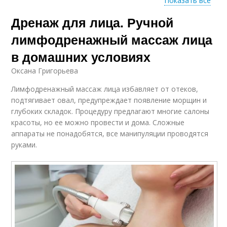
Показать все
Дренаж для лица. Ручной
Гимнастики от
Упражнения для лица
морщин
лимфодренажный массаж лица
в домашних условиях
Оксана Григорьева
Ролик для лица
Лимфодренажный массаж лица избавляет от отеков,
подтягивает овал, предупреждает появление морщин и
глубоких складок. Процедуру предлагают многие салоны
красоты, но ее можно провести и дома. Сложные
аппараты не понадобятся, все манипуляции проводятся
руками.