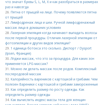
что значат буквы S, L, M, X и как разобраться в размерах
раз и навсегда
26.
Пятна от прыщей на лице. Почему появляются пятна
от прыщей
27.
Лимфодренаж лица и шеи. Ручной лимфодренажный
массаж лица в домашних условиях
28.
Лазерная эпиляция когда начинают выпадать волосы
после первой процедуры. Отличия лазерной эпиляции от
фотоэпиляции и других видов эпиляции?
29.
1 единица ботокса это сколько. Диспорт / Dysport
(Ipsen, Франция)
30.
Лпджи массаж, что это за процедура. Для каких зон
применяется LPG-массаж?
31.
Можно ли делать массаж после родов. Комплексный
послеродовой массаж
32.
Калорийность вареников с картошкой и грибами. Чем
полезен Вареники с картошкой и грибами замороженные
33.
Как определить размер по росту одежды. Как
определить размер одежды
34.
Как вычислить индекс массы тела для женщин
калькулятор. Расчет нормальной массы тела (ИМТ)