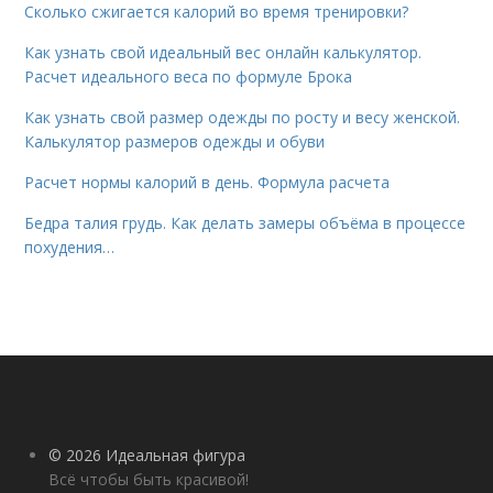
Сколько сжигается калорий во время тренировки?
Как узнать свой идеальный вес онлайн калькулятор.
Расчет идеального веса по формуле Брока
Как узнать свой размер одежды по росту и весу женской.
Калькулятор размеров одежды и обуви
Расчет нормы калорий в день. Формула расчета
Бедра талия грудь. Как делать замеры объёма в процессе
похудения…
© 2026 Идеальная фигура
Всё чтобы быть красивой!