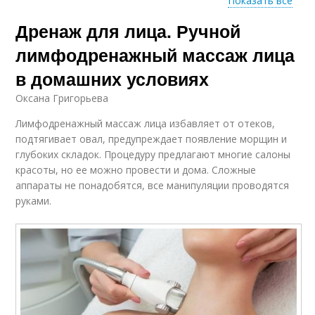
Показать все
Дренаж для лица. Ручной
Гимнастики для лица
Упражнения для лица
лимфодренажный массаж лица
в домашних условиях
Оксана Григорьева
Нефритовый ролик
Лимфодренажный массаж лица избавляет от отеков,
подтягивает овал, предупреждает появление морщин и
глубоких складок. Процедуру предлагают многие салоны
красоты, но ее можно провести и дома. Сложные
аппараты не понадобятся, все манипуляции проводятся
руками.