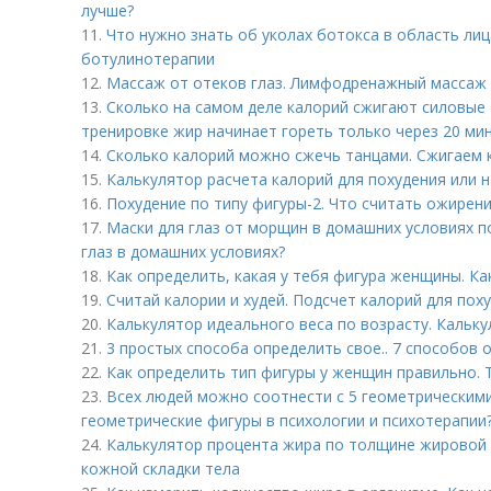
лучше?
11.
Что нужно знать об уколах ботокса в область лиц
ботулинотерапии
12.
Массаж от отеков глаз. Лимфодренажный массаж 
13.
Сколько на самом деле калорий сжигают силовые 
тренировке жир начинает гореть только через 20 ми
14.
Сколько калорий можно сжечь танцами. Сжигаем 
15.
Калькулятор расчета калорий для похудения или 
16.
Похудение по типу фигуры-2. Что считать ожирен
17.
Маски для глаз от морщин в домашних условиях по
глаз в домашних условиях?
18.
Как определить, какая у тебя фигура женщины. Ка
19.
Считай калории и худей. Подсчет калорий для пох
20.
Калькулятор идеального веса по возрасту. Кальку
21.
3 простых способа определить свое.. 7 способов 
22.
Как определить тип фигуры у женщин правильно.
23.
Всех людей можно соотнести с 5 геометрическим
геометрические фигуры в психологии и психотерапии
24.
Калькулятор процента жира по толщине жировой 
кожной складки тела