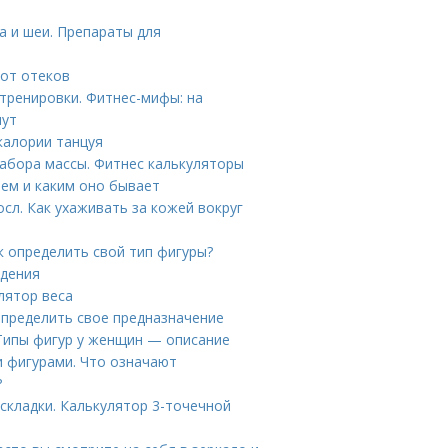
а и шеи. Препараты для
от отеков
тренировки. Фитнес-мифы: на
нут
калории танцуя
набора массы. Фитнес калькуляторы
ием и каким оно бывает
сл. Как ухаживать за кожей вокруг
к определить свой тип фигуры?
удения
лятор веса
определить свое предназначение
 Типы фигур у женщин — описание
и фигурами. Что означают
?
складки. Калькулятор 3-точечной