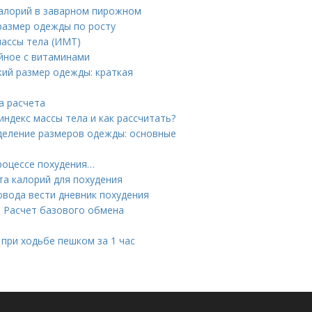
калорий в заварном пирожном
 размер одежды по росту
массы тела (ИМТ)
йное с витаминами
кий размер одежды: краткая
а расчета
индекс массы тела и как рассчитать?
еделение размеров одежды: основные
процессе похудения…
та калорий для похудения
овода вести дневник похудения
. Расчет базового обмена
 при ходьбе пешком за 1 час