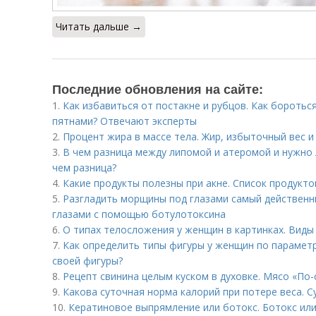
Читать дальше →
Последние обновления на сайте:
1.
Как избавиться от постакне и рубцов. Как боротьс
пятнами? Отвечают эксперты
2.
Процент жира в массе тела. Жир, избыточный вес 
3.
В чем разница между липомой и атеромой и нужно л
чем разница?
4.
Какие продукты полезны при акне. Список продуктов
5.
Разгладить морщины под глазами самый действенн
глазами с помощью ботулотоксина
6.
О типах телосложения у женщин в картинках. Виды
7.
Как определить типы фигуры у женщин по парамет
своей фигуры?
8.
Рецепт свинина целым куском в духовке. Мясо «По-
9.
Какова суточная норма калорий при потере веса. С
10.
Кератиновое выпрямление или ботокс. Ботокс ил