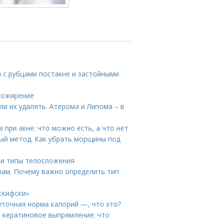
я с рубцами постакне и застойными
и ожирение
и их удалять. Атерома и Липома – в
 при акне: что можно есть, а что нет
ый метод. Как убрать морщины под
 и типы телосложения
рам. Почему важно определить тип
скифски»
уточная норма калорий —, что это?
и кератиновое выпрямление: что