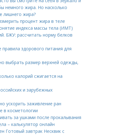
асто вы смотрите на себя в зеркало и
бы немного жира. Но насколько
ме лишнего жира?
измерить процент жира в теле
онятие индекса массы тела (ИМТ)
й. БЖУ: рассчитать норму белков
е правила здорового питания для
но выбрать размер верхней одежды,
колько калорий сжигается на
российских и зарубежных
но ускорить заживление ран
ие в косметологии
живать за ушками после прокалывания
ела – калькулятор онлайн
ен Готовый завтрак Несквик с