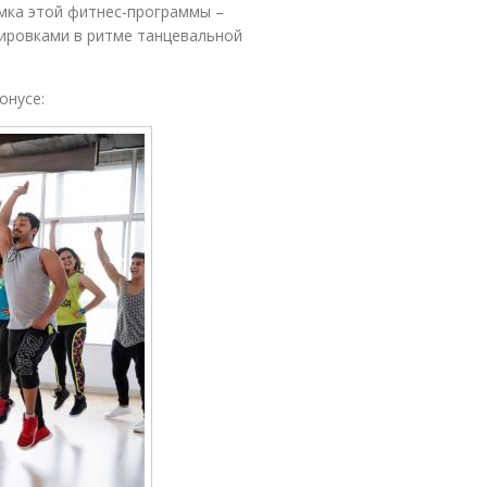
мка этой фитнес-программы –
нировками в ритме танцевальной
онусе: