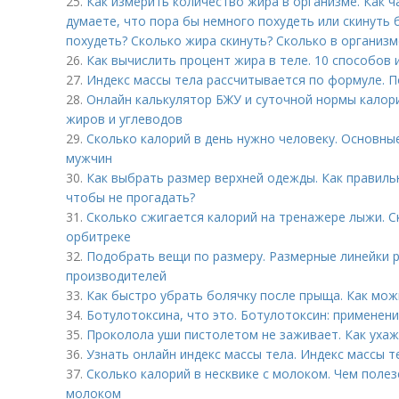
25.
Как измерить количество жира в организме. Как ч
думаете, что пора бы немного похудеть или скинуть 
похудеть? Сколько жира скинуть? Сколько в организ
26.
Как вычислить процент жира в теле. 10 способов 
27.
Индекс массы тела рассчитывается по формуле. П
28.
Онлайн калькулятор БЖУ и суточной нормы калори
жиров и углеводов
29.
Сколько калорий в день нужно человеку. Основны
мужчин
30.
Как выбрать размер верхней одежды. Как правиль
чтобы не прогадать?
31.
Сколько сжигается калорий на тренажере лыжи. С
орбитреке
32.
Подобрать вещи по размеру. Размерные линейки 
производителей
33.
Как быстро убрать болячку после прыща. Как мож
34.
Ботулотоксина, что это. Ботулотоксин: применен
35.
Проколола уши пистолетом не заживает. Как уха
36.
Узнать онлайн индекс массы тела. Индекс массы т
37.
Сколько калорий в несквике с молоком. Чем полез
молоком