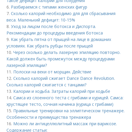
такое дефицит калорий для похудения
6.
Разбираемся с типами женских фигур
7.
Сколько калорий необходимо для для сбрасывания
веса. Маленький дефицит: 10-15%
8.
Уход за лицом после ботокса и Диспорта.
Рекомендации до процедуры введения ботокса
9.
Как убрать пятна от прыщей на лице в домашних
условиях. Как убрать рубцы после прыщей
10.
Через сколько делать лазерную эпиляцию повторно.
Какой должен быть промежуток между процедурами
лазерной эпиляции?
11.
Полоски на веки от морщин. Действие
12.
Сколько калорий сжигает Dance Dance Revolution.
Сколько калорий сжигается с танцами?
13.
Калории и ходьба. Затраты калорий при ходьбе
14.
Самса из слоенного теста с грибами и курицей. Самса:
хрустящее тесто, сочная начинка (курица с грибами)
15.
Правильные тренировки на эллиптическом тренажере.
Особенности и преимущества тренажера
16.
Можно ли антицеллюлитный массаж при варикозе.
Содержание статьи: