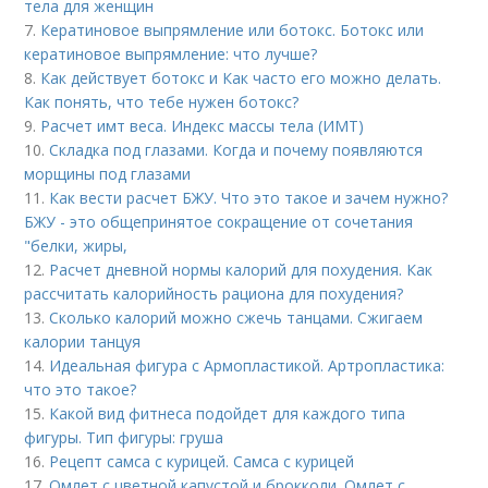
тела для женщин
7.
Кератиновое выпрямление или ботокс. Ботокс или
кератиновое выпрямление: что лучше?
8.
Как действует ботокс и Как часто его можно делать.
Как понять, что тебе нужен ботокс?
9.
Расчет имт веса. Индекс массы тела (ИМТ)
10.
Складка под глазами. Когда и почему появляются
морщины под глазами
11.
Как вести расчет БЖУ. Что это такое и зачем нужно?
БЖУ - это общепринятое сокращение от сочетания
"белки, жиры,
12.
Расчет дневной нормы калорий для похудения. Как
рассчитать калорийность рациона для похудения?
13.
Сколько калорий можно сжечь танцами. Сжигаем
калории танцуя
14.
Идеальная фигура с Армопластикой. Артропластика:
что это такое?
15.
Какой вид фитнеса подойдет для каждого типа
фигуры. Тип фигуры: груша
16.
Рецепт самса с курицей. Самса с курицей
17.
Омлет с цветной капустой и брокколи. Омлет с